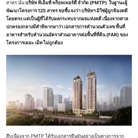
สาทร นั้น
บริษัท พีเอ็มที พร็อพเพอร์ตี้ จำกัด (PMTP) ในฐานะผู้
พัฒนาโครงการ 125 สาทร ขอชี้แจงว่า บริษัทฯ มิใช่ผู้ถูกฟ้องคดี
โดยตรง แต่เป็นผู้ที่ได้รับผลกระทบจากผลแห่งคดี เนื่องจากศาล
ปกครองกลางมีคำพิพากษาว่า เอกสารการคำนวณตัวเลข พื้นที่
อาคารสำหรับคำนวณอัตราส่วนอาคารต่อพื้นที่ที่ดิน (FAR) ของ
โครงการเดอะ เม็ท ไม่ถูกต้อง
สืบเนื่องจาก PMTP ได้รับเอกสารยืนยันอย่างเป็นทางการจาก