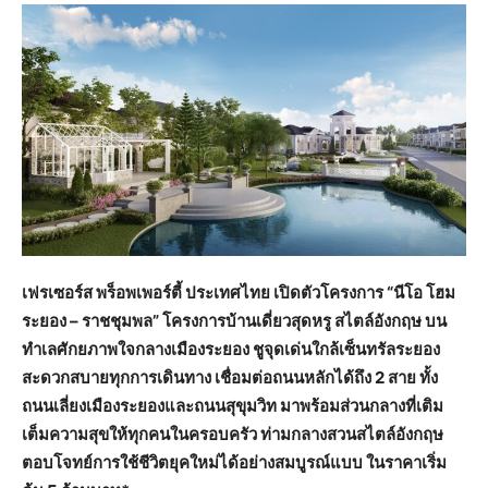
เฟรเซอร์ส พร็อพเพอร์ตี้ ประเทศไทย เปิดตัวโครงการ “นีโอ โฮม
ระยอง – ราชชุมพล” โครงการบ้านเดี่ยวสุดหรู สไตล์อังกฤษ บน
ทำเลศักยภาพใจกลางเมืองระยอง ชูจุดเด่นใกล้เซ็นทรัลระยอง
สะดวกสบายทุกการเดินทาง เชื่อมต่อถนนหลักได้ถึง
2 สาย ทั้ง
ถนนเลี่ยงเมืองระยองและถนนสุขุมวิท มาพร้อมส่วนกลางที่เติม
เต็มความสุขให้ทุกคนในครอบครัว ท่ามกลางสวนสไตล์อังกฤษ
ตอบโจทย์การใช้ชีวิตยุคใหม่ได้อย่างสมบูรณ์แบบ ในราคาเริ่ม