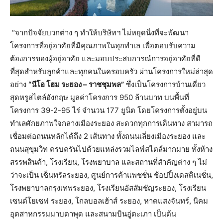
“จากปัจจัยบวกต่าง ๆ ทำให้บริษัทฯ ไม่หยุดนิ่งที่จะพัฒนา
โครงการที่อยู่อาศัยที่มีคุณภาพในทุกทำเล เพื่อตอบรับความ
ต้องการของผู้อยู่อาศัย และมอบประสบการณ์การอยู่อาศัยที่ดี
ที่สุดสำหรับลูกค้าและทุกคนในครอบครัว ผ่านโครงการใหม่ล่าสุด
อย่าง
“นีโอ โฮม ระยอง – ราชชุมพล”
ซึ่งเป็นโครงการบ้านเดี่ยว
สุดหรูสไตล์อังกฤษ มูลค่าโครงการ 950 ล้านบาท บนพื้นที่
โครงการ 39-2-95 ไร่ จำนวน 177 ยูนิต โดยโครงการตั้งอยู่บน
ทำเลศักยภาพใจกลางเมืองระยอง สะดวกทุกการเดินทาง สามารถ
เชื่อมต่อถนนหลักได้ถึง 2 เส้นทาง ทั้งถนนเลี่ยงเมืองระยอง และ
ถนนสุขุมวิท ครบครันไปด้วยแหล่งรวมไลฟ์สไตล์มากมาย ทั้งห้าง
สรรพสินค้า, โรงเรียน, โรงพยาบาล และสถานที่สำคัญต่าง ๆ ไม่
ว่าจะเป็น เซ็นทรัลระยอง, ศูนย์การค้าแพชชั่น ช้อปปิ้งเดสติเนชั่น,
โรงพยาบาลกรุงเทพระยอง, โรงเรียนอัสสัมชัญระยอง, โรงเรียน
เซนต์โยเซฟ ระยอง, โกลบอลเฮ้าส์ ระยอง, หาดแสงจันทร์, นิคม
อุตสาหกรรมมาบตาพุด และสนามบินอู่ตะเภา เป็นต้น