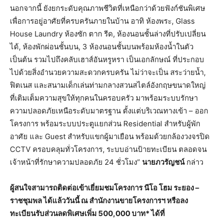
นอกจากนี้ ยังยกระดับคุณภาพชีวิตที่เหนือกว่าด้วยฟังก์ชันพิเศษ
เพื่อการอยู่อาศัยที่ครบครันภายในบ้าน อาทิ ห้องพระ, Glass
House Laundry ห้องซัก ตาก รีด, ห้องนอนชั้นล่างที่ปรับเปลี่ยน
ได้, ห้องพักผ่อนชั้นบน, 3 ห้องนอนชั้นบนพร้อมห้องน้ำในตัว
เป็นต้น รวมไปถึงคลับเฮาส์อันหรูหรา เป็นเอกลักษณ์ ที่ประกอบ
ไปด้วยสิ่งอำนวยความสะดวกครบครัน ไม่ว่าจะเป็น สระว่ายน้ำ,
ฟิตเนส และสนามเด็กเล่นท่ามกลางสวนสไตล์อังกฤษขนาดใหญ่
ที่เติมเต็มความสุขให้ทุกคนในครอบครัว มาพร้อมระบบรักษา
ความปลอดภัยเหนือระดับมาตรฐาน ตั้งแต่บริเวณทางเข้า – ออก
โครงการ พร้อมระบบประตูแยกส่วน Residential สำหรับผู้พัก
อาศัย และ Guest สำหรับแขกผู้มาเยือน พร้อมด้วยกล้องวงจรปิด
CCTV ครอบคลุมทั่วโครงการ, ระบบอ่านป้ายทะเบียน ตลอดจน
เจ้าหน้าที่รักษาความปลอดภัย 24 ชั่วโมง”
นายภวรัญชน์
กล่าว
ผู้สนใจสามารถติดต่อเข้าเยี่ยมชมโครงการ นีโอ โฮม ระยอง –
ราชชุมพล ได้แล้ววันนี้ ณ สำนักงานขายโครงการฯ หรือลง
ทะเบียนรับส่วนลดพิเศษเพิ่ม 500,000 บาท* ได้ที่