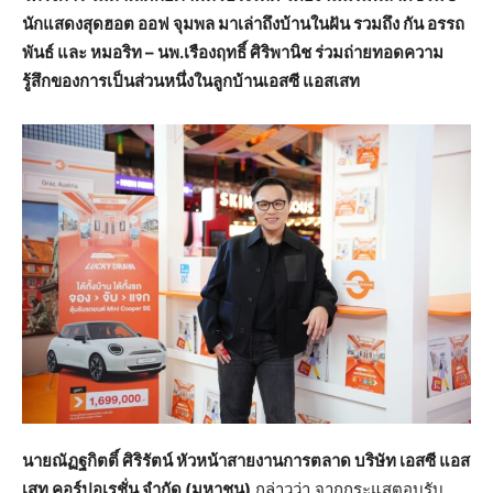
นักแสดงสุดฮอต ออฟ จุมพล มาเล่าถึงบ้านในฝัน รวมถึง กัน อรรถ
พันธ์ และ หมอริท – นพ.เรืองฤทธิ์ ศิริพานิช ร่วมถ่ายทอดความ
รู้สึกของการเป็นส่วนหนึ่งในลูกบ้านเอสซี แอสเสท
นายณัฏฐกิตติ์ ศิริรัตน์ หัวหน้าสายงานการตลาด บริษัท เอสซี แอส
เสท คอร์ปอเรชั่น จำกัด (มหาชน)
กล่าวว่า จากกระแสตอบรับ