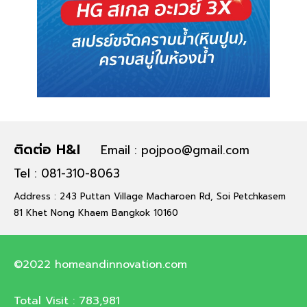
ติดต่อ H&I
Email : pojpoo@gmail.com
Tel : 081-310-8063
Address : 243 Puttan Village Macharoen Rd, Soi Petchkasem
81 Khet Nong Khaem Bangkok 10160
©2022 homeandinnovation.com
Total Visit :
783,981