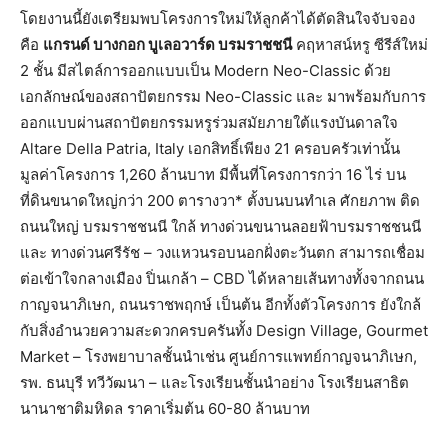
โดยงานนี้ยังเตรียมพบโครงการใหม่ให้ลูกค้าได้ตัดสินใจจับจอง
คือ
แกรนด์ บางกอก บูเลอวาร์ด บรมราชชนี
คฤหาสน์หรู ซีรีส์ใหม่
2 ชั้น มีสไตล์การออกแบบเป็น Modern Neo-Classic ด้วย
เอกลักษณ์ของสถาปัตยกรรม Neo-Classic และ มาพร้อมกับการ
ออกแบบผ่านสถาปัตยกรรมหรูร่วมสมัยภายใต้แรงบันดาลใจ
Altare Della Patria, Italy เอกสิทธิ์เพียง 21 ครอบครัวเท่านั้น
มูลค่าโครงการ 1,260 ล้านบาท มีพื้นที่โครงการกว่า 16 ไร่ บน
ที่ดินขนาดใหญ่กว่า 200 ตารางวา* ตั้งบนบนทำเล ศักยภาพ ติด
ถนนใหญ่ บรมราชชนนี ใกล้ ทางด่วนขนานลอยฟ้าบรมราชชนนี
และ ทางด่วนศรีรัช – วงแหวนรอบนอกฝั่งตะวันตก สามารถเชื่อม
ต่อเข้าใจกลางเมือง ปิ่นเกล้า – CBD ได้หลายเส้นทางทั้งจากถนน
กาญจนาภิเษก, ถนนราชพฤกษ์ เป็นต้น อีกทั้งตัวโครงการ ยังใกล้
กับสิ่งอำนวยความสะดวกครบครันทั้ง Design Village, Gourmet
Market – โรงพยาบาลชั้นนำเช่น ศูนย์การแพทย์กาญจนาภิเษก,
รพ. ธนบุรี ทวีวัฒนา – และโรงเรียนชั้นนำอย่าง โรงเรียนสาธิต
นานาชาติมหิดล ราคาเริ่มต้น 60-80 ล้านบาท