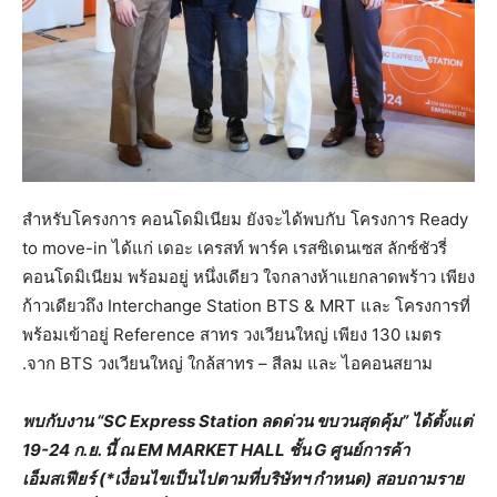
สำหรับโครงการ คอนโดมิเนียม ยังจะได้พบกับ โครงการ Ready
to move-in ได้แก่ เดอะ เครสท์ พาร์ค เรสซิเดนเซส ลักซ์ชัวรี่
คอนโดมิเนียม พร้อมอยู่ หนึ่งเดียว ใจกลางห้าแยกลาดพร้าว เพียง
ก้าวเดียวถึง Interchange Station BTS & MRT และ โครงการที่
พร้อมเข้าอยู่ Reference สาทร วงเวียนใหญ่ เพียง 130 เมตร
.จาก BTS วงเวียนใหญ่ ใกล้สาทร – สีลม และ ไอคอนสยาม
พบกับงาน “
SC Express Station ลดด่วน ขบวนสุดคุ้ม” ได้ตั้งแต่
19-24 ก.ย. นี้ ณ EM MARKET HALL ชั้น G ศูนย์การค้า
เอ็มสเฟียร์ (*เงื่อนไขเป็นไปตามที่บริษัทฯ กำหนด) สอบถามราย