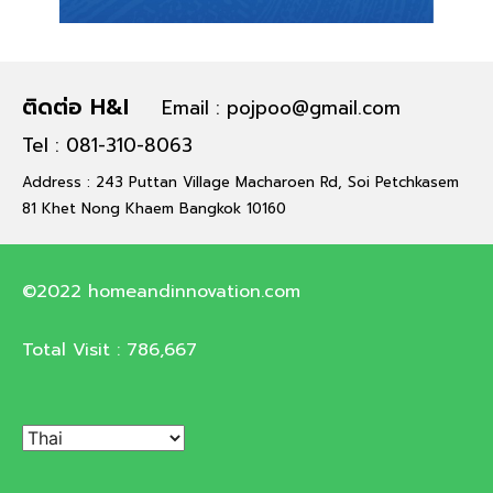
ติดต่อ H&I
Email : pojpoo@gmail.com
Tel : 081-310-8063
Address : 243 Puttan Village Macharoen Rd, Soi Petchkasem
81 Khet Nong Khaem Bangkok 10160
©2022 homeandinnovation.com
Total Visit :
786,667