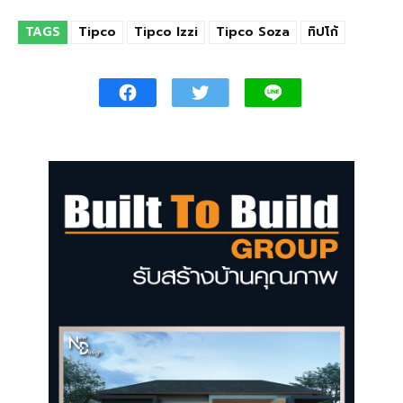
TAGS
Tipco
Tipco Izzi
Tipco Soza
ทิปโก้