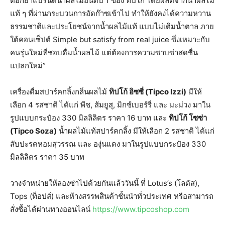
ตอกย้ำแบรนด์น้ำผลไม้อันดับ 1 ของ ทิปโก้ โดยผลิตจากน้ำผลไม้
แท้ ๆ ที่ผ่านกระบวนการอัดก๊าซเข้าไป ทำให้ยังคงได้ความหวาน
ธรรมชาติและประโยชน์จากน้ำผลไม้แท้ แบบไม่เติมน้ำตาล ภาย
ใต้คอนเซ็ปต์ Simple but satisfy from real juice ซึ่งเหมาะกับ
คนรุ่นใหม่ที่ชอบดื่มน้ำผลไม้ แต่ต้องการความซาบซ่าสดชื่น
แปลกใหม่”
เครื่องดื่มสปาร์คกลิ้งกลิ่นผลไม้
ทิปโก้ อิซซี่ (
Tipco Izzi)
มีให้
เลือก 4 รสชาติ ได้แก่ พีช, ส้มยูสุ, มิกซ์เบอร์รี่ และ มะม่วง มาใน
รูปแบบกระป๋อง 330 มิลลิลิตร ราคา 16 บาท และ
ทิปโก้ โซซ่า
(
Tipco Soza)
น้ำผลไม้แท้สปาร์คกลิ้ง มีให้เลือก 2 รสชาติ ได้แก่
สับปะรดหอมสุวรรณ และ องุ่นแดง มาในรูปแบบกระป๋อง 330
มิลลิลิตร ราคา 35 บาท
วางจำหน่ายให้ลองซ่าไปด้วยกันแล้ววันนี้ ที่ Lotus’s (โลตัส),
Tops (ท็อปส์) และห้างสรรพสินค้าชั้นนำทั่วประเทศ หรือสามารถ
สั่งซื้อได้ผ่านทางออนไลน์
https://www.tipcoshop.com