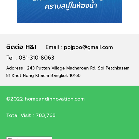
ติดต่อ H&I
Email : pojpoo@gmail.com
Tel : 081-310-8063
Address : 243 Puttan Village Macharoen Rd, Soi Petchkasem
81 Khet Nong Khaem Bangkok 10160
©2022 homeandinnovation.com
Total Visit :
783,768