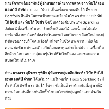
นายจักรภพ ฉิมอำพันธ์ ผู้อำนวยการฝ่ายการตลาด จาก ทิปโก้ เอฟ
แอนด์บี จำกัด
กล่าวว่า “นับว่าเป็นครั้งแรกของทิปโก้ ที่ขยาย
Portfolio สินค้า ในการเข้าตลาดเครื่องดื่มโซดา ด้วยการส่ง
ทิป
โก้ อิซซี่
และ
ทิปโก้ โซซ่า
ซึ่งเป็นเครื่องดื่มประเภท Sparkling
Juice มีทั้งเครื่องดื่ม สปาร์คกลิ้งกลิ่นผลไม้ และน้ำผลไม้แท้ส
ปาร์คกลิ้ง ตอบโจทย์ช่องว่างในตลาดโดยเป็นทางเลือกใหม่ ของผู้
ที่ชื่นชอบการบริโภคเครื่องดื่มน้ำซ่าในชีวิตประจำวัน เพื่อเติม
ความสดชื่น แต่ขณะเดียวกันก็มองหาคุณประโยชน์จากเครื่องดื่ม
อีกด้วย โดยเฉพาะกลุ่มคนรุ่นใหม่ที่ใส่ใจตัวเอง และชอบความ
แปลกใหม่ที่ไม่จำเจ
ด้าน
นางสาว สุพิชชา ชูพินิจ ผู้จัดการกลุ่มผลิตภัณฑ์ บริษัท ทิปโก้
เอฟแอนด์บี จำกัด
ได้เสริมว่า แม้ในพอร์ต Tipco Sparkling จะมี
ทั้ง ทิปโก้ อิซซี่ และ ทิปโก้ โซซ่า ซึ่งเป็นน้ำซ่าด้วยกันทั้งคู่ แต่ก็มี
ความโดดเด่นที่ต่างกันอีกทั้งยังตอบโจทย์กลุ่มลูกค้าแตกต่างกัน
ด้วย