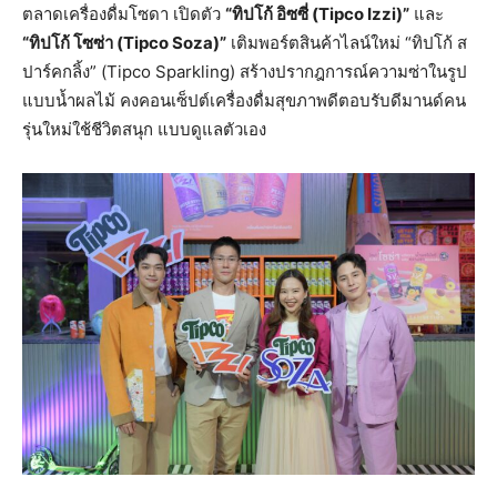
ตลาดเครื่องดื่มโซดา เปิดตัว
“ทิปโก้ อิซซี่ (Tipco Izzi)”
และ
“ทิปโก้ โซซ่า (Tipco Soza)”
เติมพอร์ตสินค้าไลน์ใหม่ “ทิปโก้ ส
ปาร์คกลิ้ง” (Tipco Sparkling) สร้างปรากฎการณ์ความซ่าในรูป
แบบน้ำผลไม้ คงคอนเซ็ปต์เครื่องดื่มสุขภาพดีตอบรับดีมานด์คน
รุ่นใหม่ใช้ชีวิตสนุก แบบดูแลตัวเอง