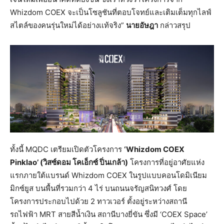
Whizdom COEX จะเป็นโซลูชันที่ตอบโจทย์และเติมเต็มทุกไลฟ์
สไตล์ของคนรุ่นใหม่ได้อย่างเเท้จริง”
นายอัษฎา
กล่าวสรุป
ทั้งนี้ MQDC เตรียมเปิดตัวโครงการ
‘
Whizdom COEX
Pinklao’ (วิสซ์ดอม โคเอ็กซ์ ปิ่นเกล้า)
โครงการที่อยู่อาศัยแห่ง
แรกภายใต้แบรนด์ Whizdom COEX ในรูปแบบคอนโดมิเนียม
มิกซ์ยูส บนพื้นที่รวมกว่า 4 ไร่ บนถนนจรัญสนิทวงศ์ โดย
โครงการประกอบไปด้วย 2 ทาวเวอร์ ตั้งอยู่ระหว่างสถานี
รถไฟฟ้า MRT สายสีน้ำเงิน สถานีบางยี่ขัน ซึ่งมี ‘COEX Space’