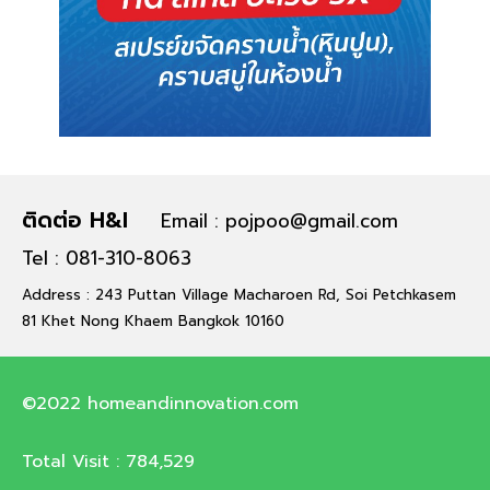
ติดต่อ H&I
Email : pojpoo@gmail.com
Tel : 081-310-8063
Address : 243 Puttan Village Macharoen Rd, Soi Petchkasem
81 Khet Nong Khaem Bangkok 10160
©2022 homeandinnovation.com
Total Visit :
784,529