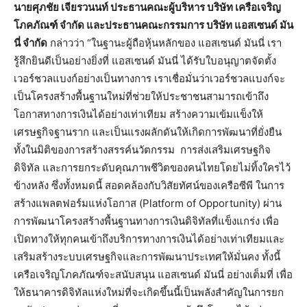
นายศุภชัย เจียรวนนท์ ประธานคณะผู้บริหาร บริษัท เครือเจริญ
โภคภัณฑ์ จำกัด และประธานคณะกรรมการ บริษัท แอสเซนด์ มัน
นี่ จำกัด
กล่าวว่า “ในฐานะผู้ถือหุ้นหลักของ แอสเซนด์ มันนี่ เรา
รู้สึกยินดีเป็นอย่างยิ่งที่ แอสเซนด์ มันนี่ ได้รับใบอนุญาตจัดตั้ง
เวอร์ชวลแบงก์อย่างเป็นทางการ เราเชื่อมั่นว่าเวอร์ชวลแบงก์จะ
เป็นโครงสร้างพื้นฐานใหม่ที่ช่วยให้ประชาชนสามารถเข้าถึง
โอกาสทางการเงินได้อย่างเท่าเทียม สร้างความเข้มแข็งให้
เศรษฐกิจฐานราก และเป็นแรงผลักดันให้เกิดการพัฒนาที่ยั่งยืน
ทั้งในมิติของการสร้างสรรค์นวัตกรรม การส่งเสริมเศรษฐกิจ
ดิจิทัล และการยกระดับคุณภาพชีวิตของคนไทยโดยไม่ทิ้งใครไว้
ข้างหลัง ซึ่งทั้งหมดนี้ สอดคล้องกับวิสัยทัศน์ของเครือซีพี ในการ
สร้างแพลตฟอร์มแห่งโอกาส (Platform of Opportunity) ผ่าน
การพัฒนาโครงสร้างพื้นฐานทางการเงินดิจิทัลที่แข็งแกร่ง เพื่อ
เปิดทางให้ทุกคนเข้าถึงบริการทางการเงินได้อย่างเท่าเทียมและ
เสริมสร้างระบบเศรษฐกิจและการพัฒนาประเทศให้มั่นคง ทั้งนี้
เครือเจริญโภคภัณฑ์จะสนับสนุน แอสเซนด์ มันนี่ อย่างเต็มที่ เพื่อ
ให้ธนาคารดิจิทัลแห่งใหม่ที่จะเกิดขึ้นนี้เป็นพลังสำคัญในการยก