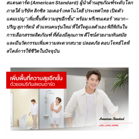
สแตนดาร์ด (American Standard) ผู้นำด้านสุขภัณฑ์ระดับโลก
ภายใต้ บริษัท ลิกซิล วอเตอร์ เทคโนโลยี ประเทศไทย เปิดตัว
แคมเปญ “เพิ่มพื้นที่ความสุขอีกขั้น” พร้อม พรีเซนเตอร์ ‘หมาก –
ปริญ สุภารัตน์’ ตัวแทนคนรุ่นใหม่ ที่ใส่ใจดูแลตัวเอง พิถีพิถันใน
การเลือกสรรผลิตภัณฑ์ ที่ต้องมีคุณภาพ ดีไซน์สวยงามทันสมัย
และมีนวัตกรรมเพิ่มความสะดวกสบาย ปลอดภัย ตอบโจทย์ไลฟ์
สไตล์การใช้ชีวิตในปัจจุบัน