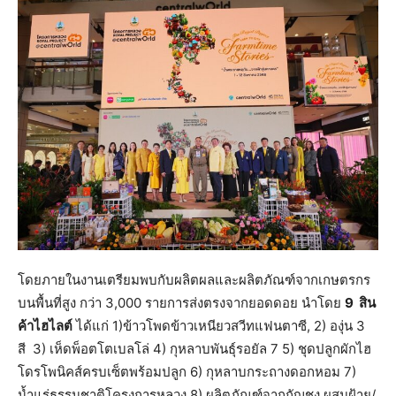
โดยภายในงานเตรียมพบกับผลิตผลและผลิตภัณฑ์จากเกษตรกร
บนพื้นที่สูง กว่า 3,000 รายการส่งตรงจากยอดดอย นำโดย
9 สิน
ค้าไฮไลต์
ได้แก่ 1)ข้าวโพดข้าวเหนียวสวีทแฟนตาซี, 2) องุ่น 3
สี 3) เห็ดพ็อตโตเบลโล่ 4) กุหลาบพันธุ์รอยัล 7 5) ชุดปลูกผักไฮ
โดรโพนิคส์ครบเซ็ตพร้อมปลูก 6) กุหลาบกระถางดอกหอม 7)
น้ำแร่ธรรมชาติโครงการหลวง 8) ผลิตภัณฑ์จากกัญชง ผสมฝ้าย/