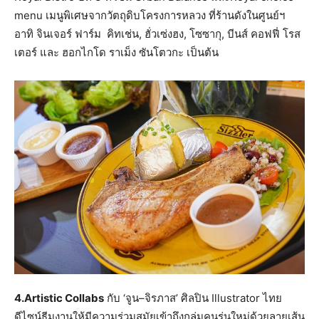
menu เมนูพิเศษจากวัตถุดิบโครงการหลวง ที่ร้านดังในศูนย์ฯ
อาทิ จินเจอร์ ฟาร์ม คิทเช่น, ฮั่วเซ่งฮง, โซซากุ, บีนส์ คอฟฟี่ โรส
เตอร์ และ ฮอกไกโด ราเม็ง ซันโตวกะ เป็นต้น
4.Artistic Collabs
กับ ‘จูน–จิรภาส’ ศิลปิน Illustrator ไทย
ดีไซน์ธีมงานให้มีความร่วมสมัยเข้าถึงกลุ่มคนรุ่นใหม่ด้วยลายเส้น