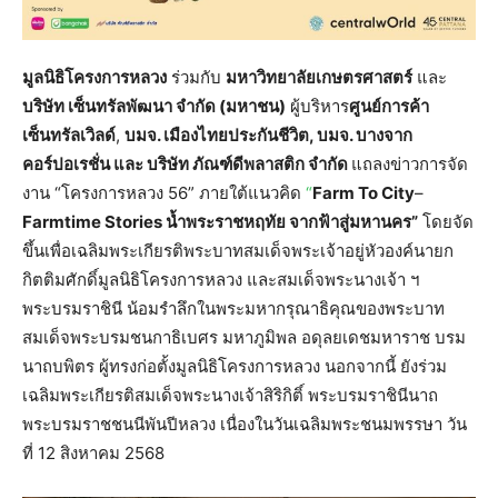
มูลนิธิโครงการหลวง
ร่วมกับ
มหาวิทยาลัยเกษตรศาสตร์
และ
บริษัท เซ็นทรัลพัฒนา จำกัด (มหาชน)
ผู้บริหาร
ศูนย์การค้า
เซ็นทรัลเวิลด์
,
บมจ. เมืองไทยประกันชีวิต, บมจ. บางจาก
คอร์ปอเรชั่น และ บริษัท ภัณฑ์ดีพลาสติก จำกัด
แถลงข่าวการจัด
งาน “โครงการหลวง
56” ภายใต้แนวคิด
“
Farm To City
–
Farmtime Stories น้ำพระราชหฤทัย จากฟ้าสู่มหานคร”
โดยจัด
ขึ้นเพื่อเฉลิมพระเกียรติพระบาทสมเด็จพระเจ้าอยู่หัวองค์นายก
กิตติมศักดิ์มูลนิธิโครงการหลวง และสมเด็จพระนางเจ้า ฯ
พระบรมราชินี น้อมรำลึกในพระมหากรุณาธิคุณของพระบาท
สมเด็จพระบรมชนกาธิเบศร มหาภูมิพล อดุลยเดชมหาราช บรม
นาถบพิตร ผู้ทรงก่อตั้งมูลนิธิโครงการหลวง นอกจากนี้ ยังร่วม
เฉลิมพระเกียรติสมเด็จพระนางเจ้าสิริกิติ์ พระบรมราชินีนาถ
พระบรมราชชนนีพันปีหลวง เนื่องในวันเฉลิมพระชนมพรรษา วัน
ที่ 12 สิงหาคม 2568