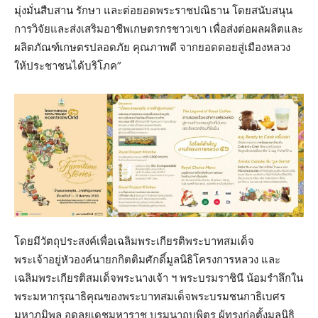
มุ่งมั่นสืบสาน รักษา และต่อยอดพระราชปณิธาน โดยสนับสนุน
การวิจัยและส่งเสริมอาชีพเกษตรกรชาวเขา เพื่อส่งต่อผลผลิตและ
ผลิตภัณฑ์เกษตรปลอดภัย คุณภาพดี จากยอดดอยสู่เมืองหลวง
ให้ประชาชนได้บริโภค”
โดยมีวัตถุประสงค์เพื่อเฉลิมพระเกียรติพระบาทสมเด็จ
พระเจ้าอยู่หัวองค์นายกกิตติมศักดิ์มูลนิธิโครงการหลวง และ
เฉลิมพระเกียรติสมเด็จพระนางเจ้า ฯ พระบรมราชินี น้อมรำลึกใน
พระมหากรุณาธิคุณของพระบาทสมเด็จพระบรมชนกาธิเบศร
มหาภูมิพล อดุลยเดชมหาราช บรมนาถบพิตร ผู้ทรงก่อตั้งมูลนิธิ