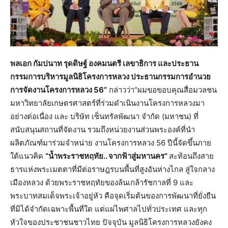
พลเอก กัมปนาท รุดดิษฐ์ องคมนตรี เลขาธิการ และประธาน
กรรมการบริหารมูลนิธิโครงการหลวง ประธานกรรมการอำนวย
การจัดงานโครงการหลวง
56”
กล่าวว่า“ผมขอขอบคุณสื่อมวลชน
มหาวิทยาลัยเกษตรศาสตร์ที่ร่วมดำเนินงานโครงการหลวงมา
อย่างต่อเนื่อง และ บริษัท เซ็นทรัลพัฒนา จำกัด (มหาชน) ที่
สนับสนุนสถานที่จัดงาน รวมถึงหน่วยงานส่วนพระองค์ที่นำ
ผลิตภัณฑ์มาร่วมจำหน่าย งานโครงการหลวง 56 ปีนี้จัดขึ้นภาย
ใต้แนวคิด
“น้ำพระราชหฤทัย.. จากฟ้าสู่มหานคร”
สะท้อนถึงสาย
ธารแห่งพระเมตตาที่มีต่อราษฎรบนพื้นที่สูงอันห่างไกล สู่ใจกลาง
เมืองหลวง ด้วยพระราชหฤทัยของล้นเกล้ารัชกาลที่ 9 และ
พระบาทสมเด็จพระเจ้าอยู่หัว คือจุดเริ่มต้นของการพัฒนาที่ยั่งยืน
ที่มิได้จำกัดเฉพาะพื้นที่ใด แต่แผ่ไพศาลไปทั่วประเทศ และทุก
หัวใจของประชาชนชาวไทย ปัจจุบัน มูลนิธิโครงการหลวงยังคง