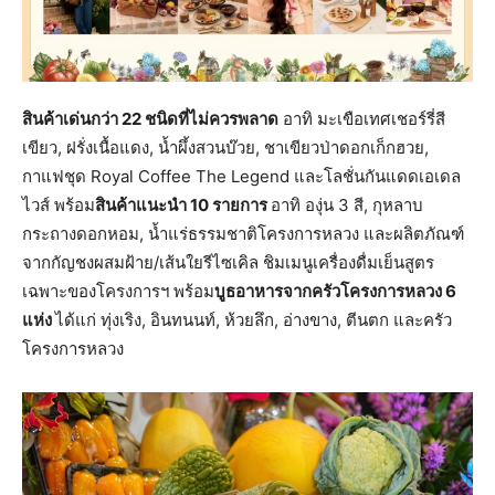
สินค้าเด่นกว่า 22 ชนิดที่ไม่ควรพลาด
อาทิ มะเขือเทศเชอร์รี่สี
เขียว, ฝรั่งเนื้อแดง, น้ำผึ้งสวนบ๊วย, ชาเขียวป่าดอกเก็กฮวย,
กาแฟชุด Royal Coffee The Legend และโลชั่นกันแดดเอเดล
ไวส์ พร้อม
สินค้าแนะนำ 10 รายการ
อาทิ องุ่น 3 สี, กุหลาบ
กระถางดอกหอม, น้ำแร่ธรรมชาติโครงการหลวง และผลิตภัณฑ์
จากกัญชงผสมฝ้าย/เส้นใยรีไซเคิล ชิมเมนูเครื่องดื่มเย็นสูตร
เฉพาะของโครงการฯ พร้อม
บูธอาหารจากครัวโครงการหลวง 6
แห่ง
ได้แก่ ทุ่งเริง, อินทนนท์, ห้วยลึก, อ่างขาง, ตีนตก และครัว
โครงการหลวง