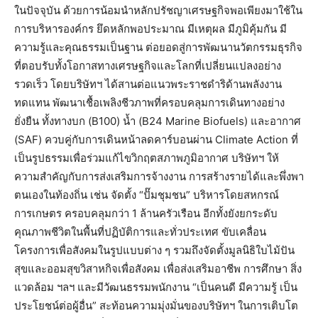
ในปัจจุบัน ด้วยการน้อมนำหลักปรัชญาเศรษฐกิจพอเพียงมาใช้ใน
การบริหารองค์กร ยึดหลักพอประมาณ มีเหตุผล มีภูมิคุ้มกัน มี
ความรู้และคุณธรรมเป็นฐาน ต่อยอดสู่การพัฒนานวัตกรรมธุรกิจ
ที่ตอบรับทั้งโอกาสทางเศรษฐกิจและโลกที่เปลี่ยนแปลงอย่าง
รวดเร็ว โดยบริษัทฯ ได้สานต่อแนวพระราชดำริด้านพลังงาน
ทดแทน พัฒนาเชื้อเพลิงชีวภาพที่ครอบคลุมการเดินทางอย่าง
ยั่งยืน ทั้งทางบก (B100) น้ำ (B24 Marine Biofuels) และอากาศ
(SAF) ควบคู่กับการเดินหน้าลดคาร์บอนผ่าน Climate Action ที่
เป็นรูปธรรมเพื่อร่วมแก้ไขวิกฤตสภาพภูมิอากาศ บริษัทฯ ให้
ความสำคัญกับการส่งเสริมการจ้างงาน การสร้างรายได้และพึ่งพา
ตนเองในท้องถิ่น เช่น จัดตั้ง “ปั๊มชุมชน” บริหารโดยสหกรณ์
การเกษตร ครอบคลุมกว่า 1 ล้านครัวเรือน อีกทั้งยังยกระดับ
คุณภาพชีวิตในพื้นที่ปฏิบัติการและทั่วประเทศ ขับเคลื่อน
โครงการเพื่อสังคมในรูปแบบต่าง ๆ รวมถึงจัดตั้งมูลนิธิใบไม้ปัน
สุขและออมสุขวิสาหกิจเพื่อสังคม เพื่อส่งเสริมอาชีพ การศึกษา สิ่ง
แวดล้อม ฯลฯ และมีวัฒนธรรมพนักงาน “เป็นคนดี มีความรู้ เป็น
ประโยชน์ต่อผู้อื่น” สะท้อนความมุ่งมั่นของบริษัทฯ ในการเติบโต