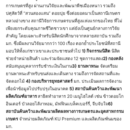
การเกษตรที่สูง ผ่านงานวิจัยและพัฒนาพืชเมืองหนาว รวมถึง
ปศุสัตว์ที่ “สวนสองแสน” ดอยปุย ซึ่งต่อยอดมาเป็นสถานีเกษตร
หลวงอ่างขาง สถานีวิจัยการเกษตรบนที่สูงแห่งแรกของไทย ที่ไม่
เพียงยกระดับคุณภาพชีวิตชาวเขา แต่ยังเป็นศูนย์กลางการวิจัย
สำคัญ โดยเฉพาะสำหรับนิสิตนักศึกษาจากหลายสถาบัน รวมถึง
มก. ซึ่งมีผลงานวิจัยมากกว่า 100 เรื่อง ตอกย้ำประโยชน์ที่สถานี
มอบให้ทั้งแก่ชาวเขาและประชาชนทั่วไป
1) กิจกรรมนิสิต
นิสิต
ช่วยจำหน่ายสินค้า และร่วมจัดแสดง 12 ชุดการแสดง
2) กองคลัง
สนับสนุนบุคลากรรับชำระเงินในงาน
3)
ยานพาหนะ
จัดเตรียม
ยานพาหนะสำหรับขนส่งและเดินทาง รวมถึงการจัดสถานที่และ
จัดดอกไม้
4) กองบริหารยุทธศาสตร์
มก. ประเมินผลการจัดงาน
เพื่อนำข้อมูลไปปรับปรุงในอนาคต
5) สถาบันค้นคว้าและพัฒนา
ผลิตภัณฑ์อาหาร
สาธิตทำอาหาร 20 เมนูไฮไลต์ เช่น ข้าวดอยโก
อินเตอร์ บัวลอยไส้งาหอม, มัฟฟินแบล็คเบอร์รี่, จีบจับใจ
6)
สถาบันค้นคว้าและพัฒนาผลิตผลทางการเกษตรและอุตสาหกรรม
เกษตร
จำหน่ายผลิตภัณฑ์ KU Premium และผลิตภัณฑ์นมของ
มก.