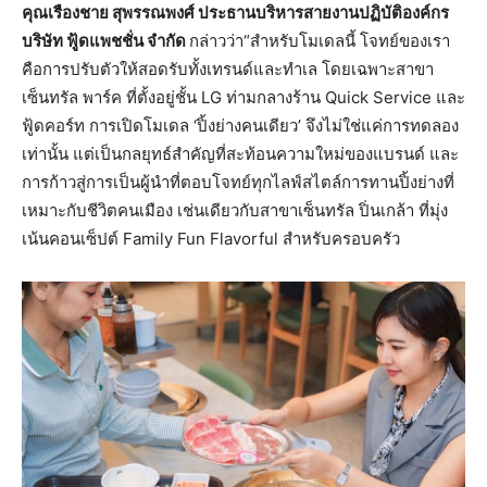
คุณเรืองชาย สุพรรณพงศ์ ประธานบริหารสายงานปฏิบัติองค์กร
บริษัท ฟู้ดแพชชั่น จำกัด
กล่าวว่า“สำหรับโมเดลนี้ โจทย์ของเรา
คือการปรับตัวให้สอดรับทั้งเทรนด์และทำเล โดยเฉพาะสาขา
เซ็นทรัล พาร์ค ที่ตั้งอยู่ชั้น LG ท่ามกลางร้าน Quick Service และ
ฟู้ดคอร์ท การเปิดโมเดล ‘ปิ้งย่างคนเดียว’ จึงไม่ใช่แค่การทดลอง
เท่านั้น แต่เป็นกลยุทธ์สำคัญที่สะท้อนความใหม่ของแบรนด์ และ
การก้าวสู่การเป็นผู้นำที่ตอบโจทย์ทุกไลฟ์สไตล์การทานปิ้งย่างที่
เหมาะกับชีวิตคนเมือง เช่นเดียวกับสาขาเซ็นทรัล ปิ่นเกล้า ที่มุ่ง
เน้นคอนเซ็ปต์ Family Fun Flavorful สำหรับครอบครัว