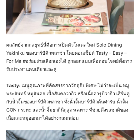
ผลลัพธ์จากกลยุทธ์นี้คือการเปิดตัวโมเดลใหม่ Solo Dining
Yakiniku ของบาร์บีคิวพลาซ่า โดยคอนเซ็ปต์ Tasty – Easy –
For Me #อร่อยง่ายเลือกเองได้ ถูกออกแบบเพื่อตอบโจทย์ทั้งการ
รับประทานคนเดียวและคู่
Tasty:
เมนูคุณภาพที่คัดสรรจากวัตถุดิบพิเศษ ไม่ว่าจะเป็น หมู
พระจันทร์ หมูสันคอ เนื้อสันคอวากิว หรือเนื้อคารูบิวากิว เสิร์ฟคู่
กับน้ำจิ้มของบาร์บีคิวพลาซ่า ทั้งน้ำจิ้มบาร์บีคิวต้นตำรับ น้ำจิ้ม
GON กระทะ และน้ำจิ้มยากินิกุสูตรเฉพาะ ที่ช่วยดึงรสชาติของ
เนื้อและหมูออกมาได้อย่างกลมกล่อม