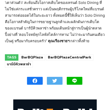
‘เตาส่วนตัว’ สะท้อนถึงโอกาสเติบโตของเทรนด์ Solo Dining ที่
ไม่ใช่แค่กระแสชั่วคราว แต่เป็นพฤติกรรมผู้บริโภคใหม่ที่แบรนด์
สามารถต่อยอดได้ในระยะยาว ทั้งหมดนี้ชี้ให้เห็นว่า Solo Dining
คือโอกาสสำคัญในการขยายฐานลูกค้าและผลักดันการเติบโต
ของแบรนด์ บาร์บีคิวพลาซ่า พร้อมเดินหน้าสู่การเป็นผู้นำตลาด
ปิ้งย่างที่ ‘ตอบโจทย์ทุกไลฟ์สไตล์การทาน’ ไม่ว่าจะมากันคนเดียว
เป็นคู่ หรือมากับครอบครัว”
คุณเรืองชายฯ
กล่าวทิ้งท้าย
TAGS
BarBQPlaza
BarBQPlazaCentralPark
บาร์บีคิวพลาซ่า