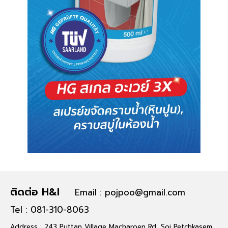
ติดต่อ H&I
Email : pojpoo@gmail.com
Tel : 081-310-8063
Address : 243 Puttan Village Macharoen Rd, Soi Petchkasem