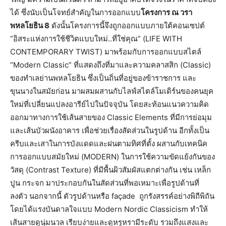
ได้ ซึ่งนับเป็นโจทย์สำคัญในการออกแบบ
โครงการ ณ วรา
พหลโยธิน 8
ดังนั้นโครงการนี้จึงถูกออกแบบภายใต้คอนเซปต์
“อิสระแห่งการใช้ชีวิตแบบใหม่..ที่ใช่คุณ” (LIFE WITH
CONTEMPORARY TWIST) มาพร้อมกับการออกแบบสไตล์
“Modern Classic” ที่แสดงถึงที่มาและความคลาสสิก (Classic)
ของทำเลย่านพหลโยธิน ซึ่งเป็นถิ่นที่อยู่ของข้าราชการ และ
ขุนนางในสมัยก่อน มาผสมผสานกับไลฟ์สไตล์โมเดิร์นของคนยุค
ใหม่ที่เปลี่ยนแปลงอารีย์ไปในปัจจุบัน โดยสะท้อนแนวความคิด
ออกมาทางการใช้เส้นสายของ Classic Elements ที่มีการย่อมุม
และเส้นบัวผนังอาคาร เพื่อช่วยเรื่องสัดส่วนในรูปด้าน อีกทั้งเป็น
ครีบและเสาในการบังแดดและฝนตามทิศที่ตั้ง ผสานกับเทคนิค
การออกแบบสมัยใหม่ (MODERN) ในการใช้ความขัดแย้งกันของ
วัสดุ (Contrast Texture) ที่มีพื้นผิวสัมผัสแตกต่างกัน เช่น เหล็ก
ปูน กระจก มาประกอบกันในสัดส่วนที่พอเหมาะเพื่อรูปด้านที่
ลงตัว นอกจากนี้ ตัวรูปด้านหรือ façade ถูกรังสรรค์อย่างพิถีพิถัน
โดยได้แรงบันดาลใจแบบ Modern Nordic Classicism ทำให้
เส้นสายดูนุ่มนวล เรียบง่ายและดูหรูหรามีระดับ รวมถึงแสงและ