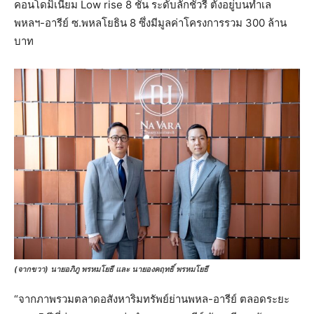
คอนโดมิเนียม Low rise 8 ชั้น ระดับลักชัวรี่ ตั้งอยู่บนทำเล
พหลฯ-อารีย์ ซ.พหลโยธิน 8 ซึ่งมีมูลค่าโครงการรวม 300 ล้าน
บาท
(จากขวา) นายอภิภู พรหมโยธี และ นายองคฤทธิ์ พรหมโยธี
“จากภาพรวมตลาดอสังหาริมทรัพย์ย่านพหล-อารีย์ ตลอดระยะ