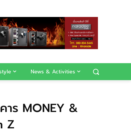
style
News & Activities
ธนาคาร MONEY &
n Z