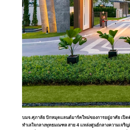
บมจ.ศุภาลัย ปักหมุดแลนด์มาร์คใหม่ของการอยู่อาศัย เปิด
ทำเลใจกลางพุทธมณฑล สาย 4 แหล่งศูนย์กลางความเจริญฝั่