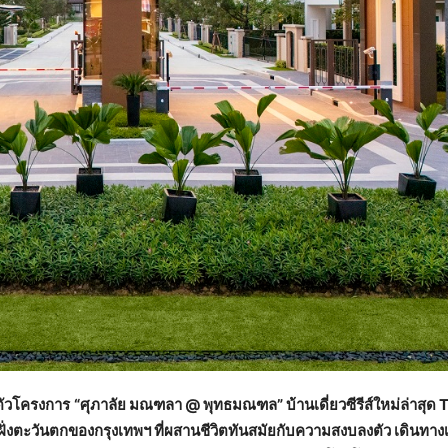
ตัวโครงการ
“ศุภาลัย มณฑลา @ พุทธมณฑล” บ้านเดี่ยวซีรีส์ใหม่ล่าสุด 
งตะวันตกของกรุงเทพฯ ที่ผสานชีวิตทันสมัยกับความสงบลงตัว เดินทาง