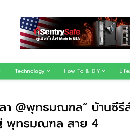
Technology
How To & DIY
Life
ลา @พุทธมณฑล” บ้านซีรีส์
ญ่ พุทธมณฑล สาย 4