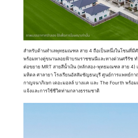
สำหรับด้านทำเลพุทธมณฑล สาย 4 ถือเป็นหนึ่งในโซนที่ม
พร้อมทางคู่ขนานลอยฟ้าบรมราชชนนีและทางด่วนศรีรัช ทำให้
ต่อขยาย MRT สายสีน้ำเงิน (หลักสอง-พุทธมณฑล สาย 4) 
มหิดล ศาลายา โรงเรียนอัสสัมชัญธนบุรี ศูนย์การแพทย์กา
กาญจนาภิเษก เดอะมอลล์ บางแค และ The Fourth พร้อม
แจ้งและการใช้ชีวิตท่ามกลางธรรมชาติ