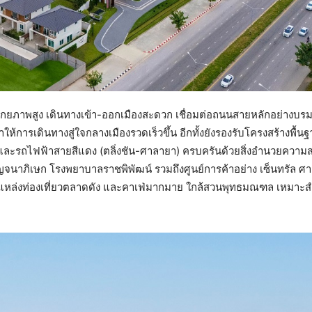
ีศักยภาพสูง เดินทางเข้า-ออกเมืองสะดวก เชื่อมต่อถนนสายหลักอย่าง
การเดินทางสู่ใจกลางเมืองรวดเร็วขึ้น อีกทั้งยังรองรับโครงสร้างพื้น
และรถไฟฟ้าสายสีแดง (ตลิ่งชัน-ศาลายา) ครบครันด้วยสิ่งอำนวยความส
ญจนาภิเษก โรงพยาบาลราชพิพัฒน์ รวมถึงศูนย์การค้าอย่าง เซ็นทรัล ศ
แหล่งท่องเที่ยวตลาดดัง และคาเฟ่มากมาย ใกล้สวนพุทธมณฑล เหมาะ