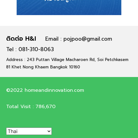
ติดต่อ H&I
Email : pojpoo@gmail.com
Tel : 081-310-8063
Address : 243 Puttan Village Macharoen Rd, Soi Petchkasem
81 Khet Nong Khaem Bangkok 10160
©2022 homeandinnovation.com
Total Visit :
786,670