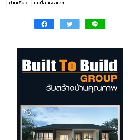
บ้านเดี่ยว
เอเบิ้ล แอสเสท