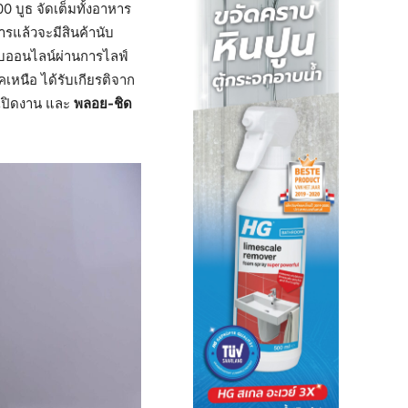
 บูธ จัดเต็มทั้งอาหาร
รแล้วจะมีสินค้านับ
บบออนไลน์ผ่านการไลฟ์
หนือ ได้รับเกียรติจาก
เปิดงาน และ
พลอย-ชิด