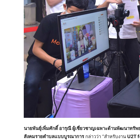
นายพันธุ์เพิ่มศักดิ์ อารุณี ผู้เชี่ยวชาญเฉพาะด้านพัฒ
สังคมรายตำบลแบบบูรณาการ
กล่าวว่า “สำหรับงาน
U2T f