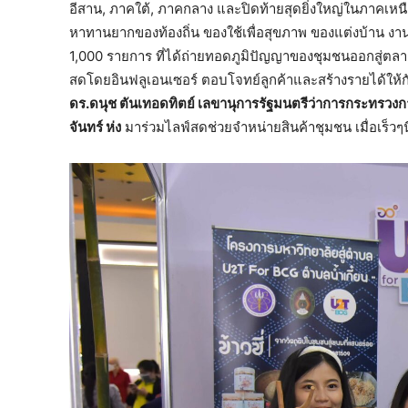
อีสาน, ภาคใต้, ภาคกลาง และปิดท้ายสุดยิ่งใหญ่ในภาคเหน
หาทานยากของท้องถิ่น ของใช้เพื่อสุขภาพ ของแต่งบ้าน ง
1,000 รายการ ที่ได้ถ่ายทอดภูมิปัญญาของชุมชนออกสู่ตล
สดโดยอินฟลูเอนเซอร์ ตอบโจทย์ลูกค้าและสร้างรายได้ให้
ดร.ดนุช ตันเทอดทิตย์ เลขานุการรัฐมนตรีว่าการกระทรวงก
จันทร์ ห่ง
มาร่วมไลฟ์สดช่วยจำหน่ายสินค้าชุมชน เมื่อเร็วๆนี