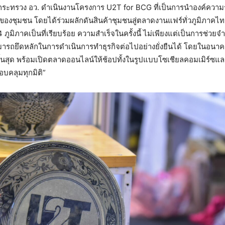
ะทรวง อว. ดำเนินงานโครงการ U2T for BCG ที่เป็นการนำองค์ความร
องชุมชน โดยได้ร่วมผลักดันสินค้าชุมชนสู่ตลาดงานแฟร์ทั่วภูมิภาคไท
 ภูมิภาคเป็นที่เรียบร้อย ความสำเร็จในครั้งนี้ ไม่เพียงแต่เป็นการช่วย
รถยึดหลักในการดำเนินการทำธุรกิจต่อไปอย่างยั่งยืนได้ โดยในอนา
สิ้นสุด พร้อมเปิดตลาดออนไลน์ให้ช้อปทั้งในรูปแบบโซเชียลคอมเมิร์ซแล
อบคลุมทุกมิติ”