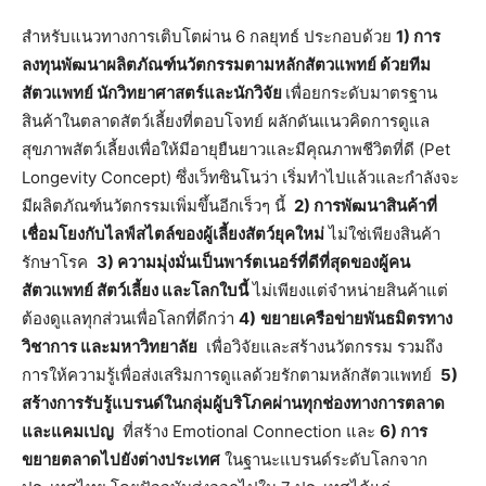
สำหรับแนวทางการเติบโตผ่าน 6 กลยุทธ์ ประกอบด้วย
1) การ
ลงทุนพัฒนาผลิตภัณฑ์นวัตกรรมตามหลักสัตวแพทย์ ด้วยทีม
สัตวแพทย์ นักวิทยาศาสตร์และนักวิจัย
เพื่อยกระดับมาตรฐาน
สินค้าในตลาดสัตว์เลี้ยงที่ตอบโจทย์ ผลักดันแนวคิดการดูแล
สุขภาพสัตว์เลี้ยงเพื่อให้มีอายุยืนยาวและมีคุณภาพชีวิตที่ดี (Pet
Longevity Concept) ซึ่งเว็ทซินโนว่า เริ่มทำไปแล้วและกำลังจะ
มีผลิตภัณฑ์นวัตกรรมเพิ่มขึ้นอีกเร็วๆ นี้
2) การพัฒนาสินค้าที่
เชื่อมโยงกับไลฟ์สไตล์ของผู้เลี้ยงสัตว์ยุคใหม่
ไม่ใช่เพียงสินค้า
รักษาโรค
3) ความมุ่งมั่นเป็นพาร์ตเนอร์ที่ดีที่สุดของผู้คน
สัตวแพทย์ สัตว์เลี้ยง และโลกใบนี้
ไม่เพียงแต่จำหน่ายสินค้าแต่
ต้องดูแลทุกส่วนเพื่อโลกที่ดีกว่า
4)
ขยายเครือข่ายพันธมิตรทาง
วิชาการ และมหาวิทยาลัย
เพื่อวิจัยและสร้างนวัตกรรม รวมถึง
การให้ความรู้เพื่อส่งเสริมการดูแลด้วยรักตามหลักสัตวแพทย์
5)
สร้างการรับรู้แบรนด์ในกลุ่มผู้บริโภคผ่านทุกช่องทางการตลาด
และแคมเปญ
ที่สร้าง Emotional Connection และ
6) การ
ขยายตลาดไปยังต่างประเทศ
ในฐานะแบรนด์ระดับโลกจาก