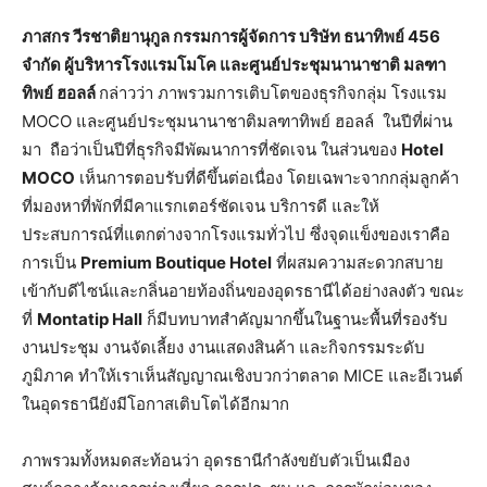
ภาสกร วีรชาติยานุกูล กรรมการผู้จัดการ บริษัท ธนาทิพย์
456
จำกัด ผู้บริหารโรงเเรมโมโค และศูนย์ประชุมนานาชาติ มลฑา
ทิพย์ ฮอลล์
กล่าวว่า ภาพรวมการเติบโตของธุรกิจกลุ่ม โรงแรม
MOCO และศูนย์ประชุมนานาชาติมลฑาทิพย์ ฮอลล์ ในปีที่ผ่าน
มา ถือว่าเป็นปีที่ธุรกิจมีพัฒนาการที่ชัดเจน ในส่วนของ
Hotel
MOCO
เห็นการตอบรับที่ดีขึ้นต่อเนื่อง โดยเฉพาะจากกลุ่มลูกค้า
ที่มองหาที่พักที่มีคาแรกเตอร์ชัดเจน บริการดี และให้
ประสบการณ์ที่แตกต่างจากโรงแรมทั่วไป ซึ่งจุดแข็งของเราคือ
การเป็น
Premium Boutique Hotel
ที่ผสมความสะดวกสบาย
เข้ากับดีไซน์และกลิ่นอายท้องถิ่นของอุดรธานีได้อย่างลงตัว ขณะ
ที่
Montatip Hall
ก็มีบทบาทสำคัญมากขึ้นในฐานะพื้นที่รองรับ
งานประชุม งานจัดเลี้ยง งานแสดงสินค้า และกิจกรรมระดับ
ภูมิภาค ทำให้เราเห็นสัญญาณเชิงบวกว่าตลาด MICE และอีเวนต์
ในอุดรธานียังมีโอกาสเติบโตได้อีกมาก
ภาพรวมทั้งหมดสะท้อนว่า อุดรธานีกำลังขยับตัวเป็นเมือง