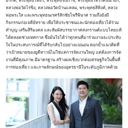
มรกต, พระพุทธโสธร, พระพุทธชินราช, พระพุทธไตรรัตนนายก,
หลวงพ่อวัดไร่ขิง, หลวงพ่อวัดบ้านแหลม, พระพุทธสิหิงค์, หลวง
พ่อพระใส และพระพุทธนเรศร์สักชัยไพรีพินาศ รวมถึงยังมี
กิจกรรมก่อเจดีย์ทราย เพื่อให้ประชาชนและนักท่องเที่ยวได้ร่วม
ทำบุญ เสริมสิริมงคล และสัมผัสบรรยากาศสงกรานต์แบบไทยแท้
ได้ตลอดช่วงเทศกาล ซึ่งมั่นใจได้ว่าทุกคนที่มาร่วมงานจะประทับ
ใจในประสบการณ์ที่ได้รับกลับไปอย่างแน่นอน ตอกย้ำแนวคิดที่
ว่าเป้าหมายของยูดีทาวน์ไม่ใช่แค่การจัดงานใหญ่ แต่ต้องการจัด
งานที่มีคุณภาพ มีมาตรฐาน สร้างผลเชิงบวกต่อเศรษฐกิจในพื้นที่
การท่องเที่ยว และภาพลักษณ์ของอุดรธานีในระดับภูมิภาคด้วย