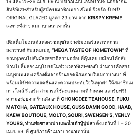
19 และ 25-26 เม.ย. 69 ณ บริเวณเมน เอนทรานซ์ นอกจากนี้
สิทธิพิเศษสำหรับผู้สมัครสมาชิกเมกา สไมล์ รีวอร์ด รับฟรี!
ORIGINAL GLAZED มูลค่า 29 บาท จาก
KRISPY KREME
เฉพาะที่สาขาเมกาบางนาเท่านั้น
เติมเต็มโมเมนต์แห่งความสุขในช่วงซัมเมอร์และเทศกาล
สงกรานต์ กับแคมเปญ
“
MEGA TASTE OF HOMETOWN”
ที่
ชวนทุกคนไปสัมผัสรสชาติความอร่อยที่คุ้นเคย เสมือนได้กลับ
บ้านไปลิ้มลองเมนูโปรดในช่วงเวลาพิเศษของปี ผ่านการคัดสรร
เมนูขนมและเครื่องดื่มจากร้านยอดนิยมภายในเมกาบางนา ที่
พร้อมเสิร์ฟความสดชื่นและความประทับใจในทุกคำ ให้สมาชิกเม
กา สไมล์ รีวอร์ด สามารถใช้คะแนนตามที่กำหนด แลกรับฟรี!
ความอร่อยจากร้านดัง อาทิ
CHONGDEE TEAHOUSE, FUKU
MATCHA, GATEAUX HOUSE, GUSS DAMN GOOD, HAAB,
KAEW BOUTIQUE, MOLTO, SOURI, SWENSEN’S, YENLY
YOURS, ท่านพ่อซาลาเปา และน้ำเต้าหู้ปูปลา
ตั้งแต่วันที่ 1 – 30
เม.ย. 69 ที่ ศูนย์การค้าเมกาบางนาเท่านั้น