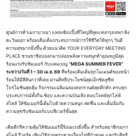
ศูนย์การค้าเมกาบางนา แหล่งช้อปปิ้งที่ใหญ่ที่สุดแห่งกรุงเทพฯ ฝั่ง
ตะวันออก พร้อมเติมเต็มประสบการณ์การใช้ชีวิตให้ทุกๆ วันมี
ความสุขมากยิ่งขึ้น ด้วยแนวคิด YOUR EVERYDAY MEETING
PLACE
ชวนขาช้อปออกมาปล่อยพลังความสนุกท้าอุณหภูมิสุด
ร้อนแรงรับซัมเมอร์ กับแคมเปญ
“
MEGA SUMMER FEVER”
ระหว่างวันที่ 1 – 30 เม.ย. 69
ที่พร้อมเติมเต็มทุกโมเมนต์ของหน้า
ร้อนให้มีสีสันกว่าที่เคย ผ่านสิทธิประโยชน์สุดเอ็กซ์คลูซีฟ
โปรโมชันสุดคุ้ม กิจกรรมเฉลิมฉลองสงกรานต์สุดคึกคัก ครบทุก
ประสบการณ์ทั้งกิน ช้อป และความบันเทิง ตอบโจทย์ทุกไลฟ์
สไตล์ ให้ซัมเมอร์นี้เต็มไปด้วยความสนุก สดชื่น และเต็มอิ่มกับ
ความสุขรับซัมเมอร์แบบฟีเวอร์ขั้นสุด
เติมดีกรีความคุ้มให้ซัมเมอร์นี้ร้อนแรงยิ่งขึ้น สำหรับสมาชิกเมกา
สไมล์ รีวอร์ด เพียงใช้จ่ายครบตามเงื่อนไขที่กำหนด แลกรับสิทธิ