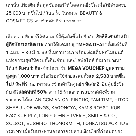
เท่านั้น เพื่อเติมเต็มลุคซัมเมอร์ให้โดดเด่นยิ่งขึ้น เมื่อใช้จ่ายครบ
25,000 บาทขึ้นไป / ใบเสร็จ ในหมวด BEAUTY &
COSMETICS จากร้านค้าที่ร่วมรายการ
เพิ่มความฟีเวอร์ให้ซัมเมอร์นี้คุ้มยิ่งขึ้นไปอีกกับ
สิทธิพิเศษสำหรับ
ผู้ถือบัตรเครดิต
ttb
ภายใต้แคมเปญ
“
MEGA DEAL”
ตั้งแต่วันที่
1 เม.ย. – 30 มิ.ย. 69 ที่เมกาบางนา พร้อมเติมเต็มทุกโมเมนต์
แห่งความสุขให้ครบทั้งกิน ช้อป และไลฟ์สไตล์ ที่เมกาบางนา
ได้แก่
พิเศษ
1:
กิน-ช้อปครบ รับ
MEGA VOUCHER มูลค่ารวม
สูงสุด 1,000 บาท
เมื่อมียอดใช้จ่ายสะสมตั้งแต่
2,500 บาทขึ้น
ไป / วัน
ที่ร้านอาหารและร้านค้าในศูนย์ฯ
พิเศษ
2:
อิ่มคุ้มยิ่งขึ้น
กับ
ส่วนลดทันที
50%
จาก 15 ร้านอาหารแบรนด์ดังที่ร่วม
รายการ ได้แก่ AN COM AN CA, BINCHO, FAM TIME, HITORI
SHABU, JOE WINGS, KAGONOYA, KAM’S ROAST, KUB
KAO’ KUB PLA, LONG JOHN SILVER’S, SMITH & CO.,
SOLSOT, SUSHIRO, THONGSMITH, TONKATSU AOKI และ
YONNY เมื่อรับประทานอาหารครบตามเงื่อนไขที่กำหนดของ