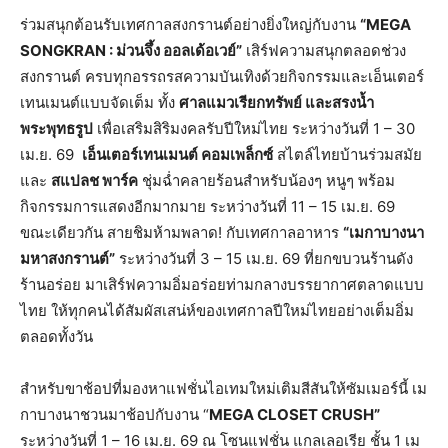
ร่วมสนุกต้อนรับเทศกาลสงกรานต์อย่างยิ่งใหญ่กับงาน
“
MEGA
SONGKRAN : ม่วนจึ้ง ออลเด้อเวย์”
เสิร์ฟความสนุกตลอดช่วง
สงกรานต์ ครบทุกอรรถรสความบันเทิงด้วยกิจกรรมและเอ็นเตอร์
เทนเมนต์แบบจัดเต็ม ทั้ง
ศาลแมวเรียกทรัพย์ และสรงน้ำ
พระพุทธรูป
เพื่อเสริมสิริมงคลรับปีใหม่ไทย ระหว่างวันที่ 1 – 30
เม.ย. 69
เอ็นเตอร์เทนเมนต์ คอมเพล็กซ์
สไตล์ไทยบ้านร่วมสมัย
และ
สแปลช พาร์ค
ชุ่มฉ่ำคลายร้อนสำหรับน้องๆ หนูๆ พร้อม
กิจกรรมการแสดงอีกมากมาย ระหว่างวันที่ 11 – 15 เม.ย. 69
ขณะเดียวกัน สายชิมห้ามพลาด! กับเทศกาลอาหาร
“เมกาบางนา
มหาสงกรานต์”
ระหว่างวันที่ 3 – 15 เม.ย. 69 ที่ยกขบวนร้านดัง
ร้านอร่อย มาเสิร์ฟความอิ่มอร่อยท่ามกลางบรรยากาศตลาดแบบ
ไทย ให้ทุกคนได้สัมผัสเสน่ห์ของเทศกาลปีใหม่ไทยอย่างเต็มอิ่ม
ตลอดทั้งวัน
สำหรับขาช้อปที่มองหาแฟชั่นไอเทมใหม่เติมสีสันให้ซัมเมอร์นี้ เม
กาบางนาชวนมาช้อปกับงาน “
MEGA CLOSET CRUSH”
ระหว่างวันที่ 1 – 16 เม.ย. 69 ณ โซนแฟชั่น แกลเลอเรีย ชั้น 1 เม