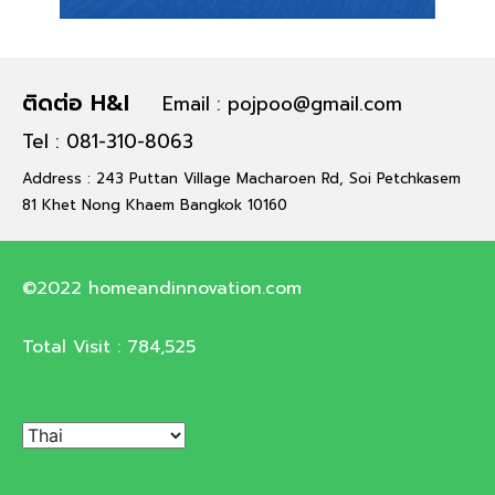
ติดต่อ H&I
Email : pojpoo@gmail.com
Tel : 081-310-8063
Address : 243 Puttan Village Macharoen Rd, Soi Petchkasem
81 Khet Nong Khaem Bangkok 10160
©2022 homeandinnovation.com
Total Visit :
784,525