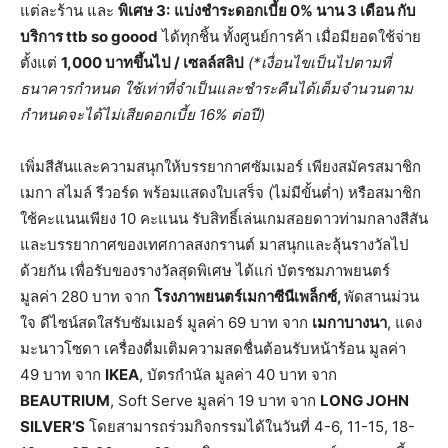
แต่ละร้าน และ
พิเศษ
3:
แบ่งชำระดอกเบี้ย 0% นาน 3 เดือน กับ
บริการ ttb so goood
ได้ทุกชิ้น ทั้งศูนย์การค้า เมื่อมียอดใช้จ่าย
ตั้งแต่
1,000 บาทขึ้นไป / เซลล์สลิป
(*เงื่อนไขเป็นไปตามที่
ธนาคารกำหนด ใช้เท่าที่จำเป็นและชำระคืนได้เต็มจำนวนตาม
กำหนดจะได้ไม่เสียดอกเบี้ย 16% ต่อปี)
เพิ่มสีสันและความสนุกให้บรรยากาศซัมเมอร์ เพียงสมัครสมาชิก
เมกา สไมล์ รีวอร์ด พร้อมแสดงใบเสร็จ (ไม่มีขั้นต่ำ) หรือสมาชิก
ใช้คะแนนเพียง 10 คะแนน รับสิทธิ์เล่นเกมสอยดาวท่ามกลางสีสัน
และบรรยากาศของเทศกาลสงกรานต์ มาสนุกและลุ้นรางวัลไป
ด้วยกัน เพื่อรับของรางวัลสุดพิเศษ ได้แก่ บัตรชมภาพยนตร์
มูลค่า 280 บาท จาก
โรงภาพยนตร์เมกาซีนีเพล็กซ์
,
พัดสานม่วน
ใจ ดีไซน์สดใสรับซัมเมอร์ มูลค่า 69 บาท จาก
เมกาบางนา
, แดง
มะนาวโซดา เครื่องดื่มเติมความสดชื่นต้อนรับหน้าร้อน มูลค่า
49 บาท จาก
IKEA
, บัตรกำนัล มูลค่า 40 บาท จาก
BEAUTRIUM
, Soft Serve มูลค่า 19 บาท จาก
LONG JOHN
SILVER’S
โดยสามารถร่วมกิจกรรมได้ในวันที่ 4-6, 11-15, 18-