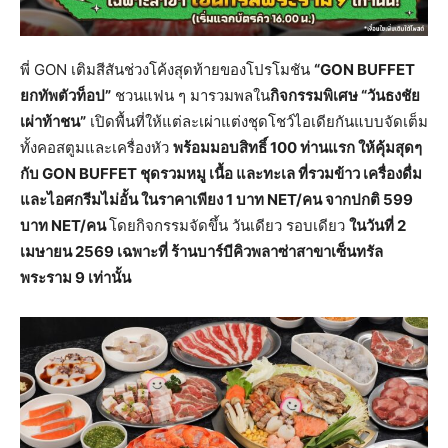
พี่ GON เติมสีสันช่วงโค้งสุดท้ายของโปรโมชัน
“
GON BUFFET
ยกทัพตัวท็อป”
ชวนแฟน ๆ มารวมพลใน
กิจกรรมพิเศษ “วันธงชัย
เผ่าท้าชน”
เปิดพื้นที่ให้แต่ละเผ่าแต่งชุดโชว์ไอเดียกันแบบจัดเต็ม
ทั้งคอสตูมและเครื่องหัว
พร้อมมอบสิทธิ์
100 ท่านแรก ให้คุ้มสุดๆ
กับ GON BUFFET ชุดรวมหมู เนื้อ และทะเล ที่รวมข้าว เครื่องดื่ม
และไอศกรีมไม่อั้น ในราคาเพียง 1 บาท NET/คน จากปกติ 599
บาท NET/คน
โดยกิจกรรมจัดขึ้น วันเดียว รอบเดียว
ในวันที่
2
เมษายน 2569 เฉพาะที่ ร้านบาร์บีคิวพลาซ่าสาขาเซ็นทรัล
พระราม 9 เท่านั้น