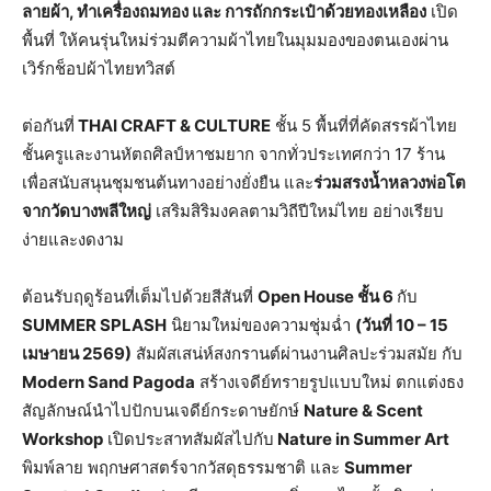
ลายผ้า, ทำเครื่องถมทอง และ การถักกระเป๋าด้วยทองเหลือง
เปิด
พื้นที่ ให้คนรุ่นใหม่ร่วมตีความผ้าไทยในมุมมองของตนเองผ่าน
เวิร์กช็อปผ้าไทยทวิสต์
ต่อกันที่
THAI CRAFT & CULTURE
ชั้น 5 พื้นที่ที่คัดสรรผ้าไทย
ชั้นครูและงานหัตถศิลป์หาชมยาก จากทั่วประเทศกว่า 17 ร้าน
เพื่อสนับสนุนชุมชนต้นทางอย่างยั่งยืน และ
ร่วมสรงน้ำหลวงพ่อโต
จากวัดบางพลีใหญ่
เสริมสิริมงคลตามวิถีปีใหม่ไทย อย่างเรียบ
ง่ายและงดงาม
ต้อนรับฤดูร้อนที่เต็มไปด้วยสีสันที่
Open House
ชั้น
6
กับ
SUMMER SPLASH
นิยามใหม่ของความชุ่มฉ่ำ
(
วันที่
10 – 15
เมษายน
2569)
สัมผัสเสน่ห์สงกรานต์ผ่านงานศิลปะร่วมสมัย กับ
Modern Sand Pagoda
สร้างเจดีย์ทรายรูปแบบใหม่ ตกแต่งธง
สัญลักษณ์นำไปปักบนเจดีย์กระดาษยักษ์
Nature & Scent
Workshop
เปิดประสาทสัมผัสไปกับ
Nature in Summer Art
พิมพ์ลาย พฤกษศาสตร์จากวัสดุธรรมชาติ และ
Summer