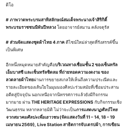
ดิโอ
#
ภาพวาดพระบรมสาทิสลักษณ์สมเด็จพระนางเจ้าสิริกิติ์
พระบรมราชชนนีพันปีหลวง
โดยอาจารย์สมาน คลังจตุรัส
#
ส่วนจัดแสดงชุดผ้าไทย
4
ภาค
ดีไซน์ใหม่ล่าสุดที่รังสรรค์ขึ้น
เป็นพิเศษ
อีกหนึ่งหมุดหมายสำคัญคือ
บริเวณทางเชื่อมชั้น 2 ของเซ็นทรัล
เอ็มบาสซี และเซ็นทรัลชิดลม ที่ถ่ายทอดความงดงาม ของ
ลวดลายผ้าไทย
ผ่านการขยายสเกลให้เห็นถึงความประณีตและ
รายละเอียดของเส้นใยในมุมมองศิลปะร่วมสมัยที่เชื่อมประสาน
อดีตสู่ปัจจุบัน นอกเหนือจากนิทรรศการแล้วยังมีกิจกรรม
มากมาย ผ่าน
THE HERITAGE EXPRESSIONS
กับกิจกรรมเชิง
วัฒนธรรม หลากหลายมิติ ไม่ว่าจะเป็น
การแสดงนาฏศิลป์ไทย
จากสมาคมศิลปะเพื่อเยาวชน
(จัดแสดงวันที่ 11 – 14, 18 – 19
เมษายน 2569),
Live Station สาธิตการจับเดรปผ้า, การเขียน