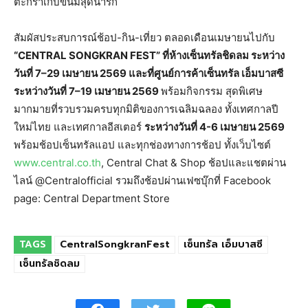
ตะกร้าเก็บขนมสุดน่ารัก
สัมผัสประสบการณ์ช้อป-กิน-เที่ยว ตลอดเดือนเมษายนไปกับ
“CENTRAL SONGKRAN FEST”
ที่ห้างเซ็นทรัลชิดลม ระหว่าง
วันที่
7–29
เมษายน
2569
และที่ศูนย์การค้าเซ็นทรัล เอ็มบาสซี
ระหว่างวันที่
7–19
เมษายน
2569
พร้อมกิจกรรม สุดพิเศษ
มากมายที่รวบรวมครบทุกมิติของการเฉลิมฉลอง ทั้งเทศกาลปี
ใหม่ไทย และเทศกาลอีสเตอร์
ระหว่างวันที่
4-6
เมษายน
2569
พร้อมช้อปเซ็นทรัลแอป และทุกช่องทางการช้อป ทั้งเว็บไซต์
www.central.co.th
, Central Chat & Shop ช้อปและแชตผ่าน
ไลน์ @Centralofficial รวมถึงช้อปผ่านเฟซบุ๊กที่ Facebook
page: Central Department Store
TAGS
CentralSongkranFest
เซ็นทรัล เอ็มบาสซี
เซ็นทรัลชิดลม