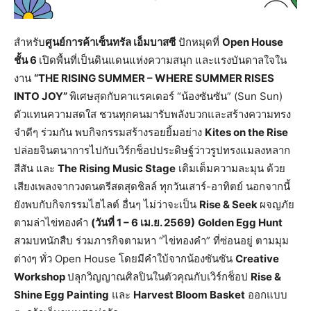
สำหรับ
ศูนย์การค้าเซ็นทรัล เอ็มบาสซี
ปักหมุดที่
Open House
ชั้น
6
เปิดพื้นที่เป็นดินแดนแห่งความสนุก และแรงบันดาลใจใน
งาน
“THE RISING SUMMER – WHERE SUMMER RISES
INTO JOY
”
พิเศษสุดกับคาแรคเตอร์ “น้องซันซัน” (Sun Sun)
ตัวแทนความสดใส ชวนทุกคนมารับพลังบวกและสร้างความทรง
จำดีๆ ร่วมกัน พบกิจกรรมสร้างรอยยิ้มอย่าง
Kites on the Rise
ปล่อยจินตนาการไปกับเวิร์กช็อปประดิษฐ์ว่าวรูปทรงแมลงหลาก
สีสัน และ
The Rising Music Stage
เติมเต็มความละมุน ด้วย
เสียงเพลงจากวงดนตรีสดสุดชิลล์ ทุกวันเสาร์-อาทิตย์ นอกจากนี้
ยังพบกับกิจกรรมไฮไลต์ อื่นๆ ไม่ว่าจะเป็น
Rise & Seek
ผจญภัย
ตามล่าไข่ทองคำ
(
วันที่
1 – 6
เม
.
ย
. 2569)
Golden Egg Hunt
สวมบทนักสืบ ร่วมภารกิจตามหา “ไข่ทองคำ” ที่ซ่อนอยู่ ตามมุม
ต่างๆ ทั่ว Open House โดยมีคำใบ้จากน้องซันซัน
Creative
Workshop
ปลุกวิญญาณศิลปินในตัวคุณกับเวิร์กช็อป
Rise &
Shine Egg Painting
และ
Harvest Bloom Basket
ออกแบบ