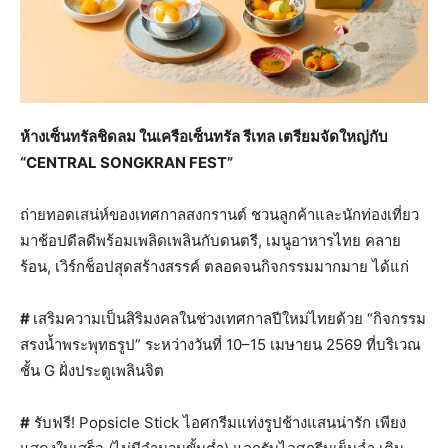
ห้างเซ็นทรัลชิดลม ในเครือเซ็นทรัล รีเทล เตรียมจัดใหญ่กับ
“CENTRAL SONGKRAN FEST”
ถ่ายทอดเสน่ห์ของเทศกาลสงกรานต์ ชวนลูกค้าและนักท่องเที่ยว
มาช้อปดีลดีพร้อมเพลิดเพลินกับดนตรี, เมนูอาหารไทย คลาย
ร้อน, เวิร์กช็อปสุดสร้างสรรค์ ตลอดจนกิจกรรมมากมาย ได้แก่
#
เสริมความเป็นสิริมงคลในช่วงเทศกาลปีใหม่ไทยด้วย “กิจกรรม
สรงน้ำพระพุทธรูป” ระหว่างวันที่ 10–15 เมษายน 2569 ที่บริเวณ
ชั้น G ฝั่งประตูเพลินจิต
#
รับฟรี! Popsicle Stick ไอศกรีมแท่งรูปช้างแสนน่ารัก เพียง