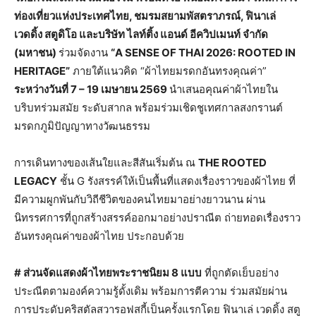
ท่องเที่ยวแห่งประเทศไทย
,
ชมรมสยามพัสตราภรณ์
,
ฟินาเล่
เวดดิ้ง สตูดิโอ และบริษัท ไลท์ติ้ง แอนด์ อีควิปเมนท์ จำกัด
(
มหาชน
)
ร่วมจัดงาน
“A SENSE OF THAI 2026: ROOTED IN
HERITAGE”
ภายใต้แนวคิด “ผ้าไทยมรดกอันทรงคุณค่า”
ระหว่างวันที่
7 – 19
เมษายน
2569
นำเสนอคุณค่าผ้าไทยใน
บริบทร่วมสมัย ระดับสากล พร้อมร่วมเชิดชูเทศกาลสงกรานต์
มรดกภูมิปัญญาทางวัฒนธรรม
การเดินทางของเส้นใยและสีสันเริ่มต้น ณ
THE ROOTED
LEGACY
ชั้น G รังสรรค์ให้เป็นพื้นที่แสดงเรื่องราวของผ้าไทย ที่
มีความผูกพันกับวิถีชีวิตของคนไทยมาอย่างยาวนาน ผ่าน
นิทรรศการที่ถูกสร้างสรรค์ออกมาอย่างปราณีต ถ่ายทอดเรื่องราว
อันทรงคุณค่าของผ้าไทย ประกอบด้วย
# ส่วนจัดแสดงผ้าไทยพระราชนิยม
8
แบบ
ที่ถูกตัดเย็บอย่าง
ประณีตตามองค์ความรู้ดั้งเดิม พร้อมการตีความ ร่วมสมัยผ่าน
การประดับคริสตัลสวารอฟสกี้เป็นครั้งแรกโดย ฟินาเล่ เวดดิ้ง สตู