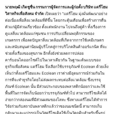
นายพฤฒิ เกิดชูชื่น กรรมการผู้จัดการและผู้ก่อตั้ง บริษัท แดรี่โฮม
วิสาหกิจเพื่อสังคม จำกัด
เปิดเผยว่า “แดรี่โฮม มุ่งมั่นพัฒนาอย่าง
ต่อเนื่องเพื่อสิ่งแวดล้อมที่ดีขึ้น โดยกระตุ้นเตือนเพื่อสร้างการตื่น
ตัวแก่ผู้มีส่วนเกี่ยวข้อง ตั้งแต่พนักงาน ไปจนถึงคู่ค้า ทั้งเรื่องการ
ดูแลสิ่งแวดล้อมแก่ชุมชน การปรับเปลี่ยนพฤติกรรมของ
เกษตรกร เพื่อลดปัญหาสิ่งแวดล้อมที่เกิดจากการใช้เคมีเกษตร
และสนับสนุนค่านิยมผู้บริโภคสู่การบริโภคสินค้าออร์แกนิค ที่จะ
ช่วยทั้งเรื่องของสุขภาพ อีกทั้งยังช่วยลดการปล่อย
คาร์บอนไดออกไซด์ไปในเวลาเดียวกัน ในฐานะต้นแบบของ
ธุรกิจเพื่อสังคม แดรี่โฮม จึงเลือกใช้บรรจุภัณฑ์ Ecolean ด้วยเล็ง
เห็นว่าทั้งแดรี่โฮมและ Ecolean เราต่างมีอุดมการณ์ร่วมกันใน
การที่จะทำธุรกิจโดยไม่ส่งผลกระทบต่อสิ่งแวดล้อม ซึ่งบรรจุ
ภัณฑ์ Ecolean นั้น มีส่วนประกอบของพลาสติกน้อยกว่าและใช้
พื้นที่ในการจัดเก็บน้อยกว่าบรรจุภัณฑ์ทั่วไป สามารถรีไซเคิลได้
ง่ายกว่ากล่องนมที่มีส่วนผสมของโลหะ ซึ่งทางแดรี่โฮมได้ทำการ
วิจัยร่วมกับสถาบันพลาสติกแล้วว่าซองนมชนิดนี้ สามารถเก็บ
กลับมาและแปรรูปเป็นวัสดุรีไซเคิลใช้เป็นวัตถุดิบสำหรับขึ้นรูป