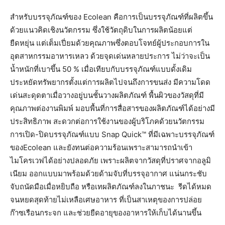
สำหรับบรรจุภัณฑ์ของ Ecolean คือการเป็นบรรจุภัณฑ์ที่ผลิตขึ้น
ด้วยแนวคิดเชิงนวัตกรรม ซึ่งใช้วัตถุดิบในการผลิตน้อยแต่
ยืดหยุ่น แต่เต็มเปี่ยมด้วยคุณภาพซึ่งตอบโจทย์ผู้ประกอบการใน
อุตสาหกรรมอาหารเหลว ด้วยจุดเด่นหลายประการ ไม่ว่าจะเป็น
น้ำหนักที่เบาขึ้น 50 % เมื่อเทียบกับบรรจุภัณฑ์แบบดั้งเดิม
ประหยัดทรัพยากรตั้งแต่การผลิตไปจนถึงการขนส่ง มีความโดด
เด่นสะดุดตาเมื่อวางอยู่บนชั้นวางผลิตภัณฑ์ พื้นผิวของวัสดุที่มี
คุณภาพต่องานพิมพ์ มอบพื้นที่การสื่อสารของผลิตภัณฑ์ได้อย่างมี
ประสิทธิภาพ สะดวกต่อการใช้งานของผู้บริโภคด้วยนวัตกรรม
การเปิด-ปิดบรรจุภัณฑ์แบบ Snap Quick™ ที่มีเฉพาะบรรจุภัณฑ์
ของEcolean และยังทนต่อความร้อนเพราะสามารถนำเข้า
ไมโครเวฟได้อย่างปลอดภัย เพราะผลิตจากวัสดุที่ปราศจากอลูมิ
เนียม ออกแบบมาพร้อมด้วยด้ามจับที่บรรจุอากาศ แน่นกระชับ
จับถนัดมือเมื่อหยิบถือ หรือเทผลิตภัณฑ์ลงในภาชนะ รีดได้หมด
จนหยดสุดท้ายไม่เหลือเศษอาหาร ที่เป็นสาเหตุของการปล่อย
ก๊าซเรือนกระจก และช่วยยืดอายุของอาหารให้เก็บได้นานขึ้น