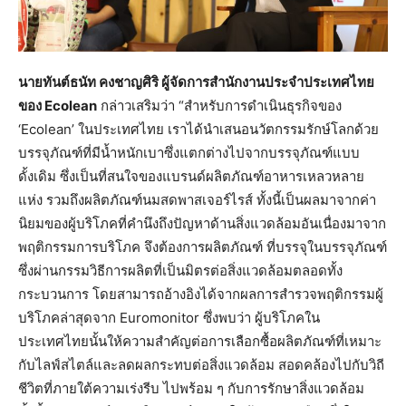
นายทันต์ธนัท คงชาญศิริ ผู้จัดการสำนักงานประจำประเทศไทย
ของ Ecolean
กล่าวเสริมว่า “สำหรับการดำเนินธุรกิจของ
‘Ecolean’ ในประเทศไทย เราได้นำเสนอนวัตกรรมรักษ์โลกด้วย
บรรจุภัณฑ์ที่มีน้ำหนักเบาซึ่งแตกต่างไปจากบรรจุภัณฑ์แบบ
ดั้งเดิม ซึ่งเป็นที่สนใจของแบรนด์ผลิตภัณฑ์อาหารเหลวหลาย
แห่ง รวมถึงผลิตภัณฑ์นมสดพาสเจอร์ไรส์ ทั้งนี้เป็นผลมาจากค่า
นิยมของผู้บริโภคที่คำนึงถึงปัญหาด้านสิ่งแวดล้อมอันเนื่องมาจาก
พฤติกรรมการบริโภค จึงต้องการผลิตภัณฑ์ ที่บรรจุในบรรจุภัณฑ์
ซึ่งผ่านกรรมวิธีการผลิตที่เป็นมิตรต่อสิ่งแวดล้อมตลอดทั้ง
กระบวนการ โดยสามารถอ้างอิงได้จากผลการสำรวจพฤติกรรมผู้
บริโภคล่าสุดจาก Euromonitor ซึ่งพบว่า ผู้บริโภคใน
ประเทศไทยนั้นให้ความสำคัญต่อการเลือกซื้อผลิตภัณฑ์ที่เหมาะ
กับไลฟ์สไตล์และลดผลกระทบต่อสิ่งแวดล้อม สอดคล้องไปกับวิถี
ชีวิตที่ภายใต้ความเร่งรีบ ไปพร้อม ๆ กับการรักษาสิ่งแวดล้อม