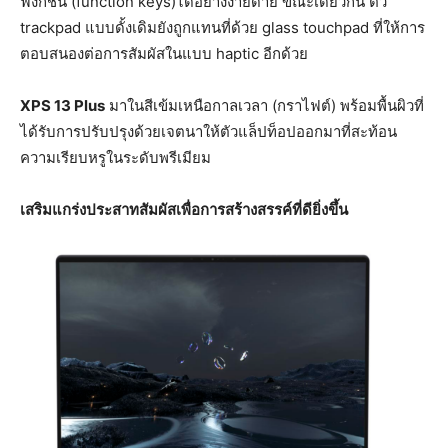
ฟังก์ชัน (function keys)ได้อย่างง่ายดาย ขณะเดียวกัน ตัว
trackpad แบบดั้งเดิมยังถูกแทนที่ด้วย glass touchpad ที่ให้การ
ตอบสนองต่อการสัมผัสในแบบ haptic อีกด้วย
XPS 13 Plus
มาในสีเข้มเหนือกาลเวลา (กราไฟต์) พร้อมพื้นผิวที่
ได้รับการปรับปรุงด้วยเจตนาให้ตัวแล็ปท็อปออกมาที่สะท้อน
ความเรียบหรูในระดับพรีเมียม
เสริมแกร่งประสาทสัมผัสเพื่อการสร้างสรรค์ที่ดียิ่งขึ้น