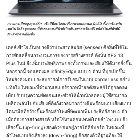
ความละเอียดสูงสุด 4K+ หรือสีที่สดใสสมจริงบนจอแสดงผล OLED ที่มาพร้อมกับ
เทคโนโลยี Eyesafe ที่ช่วยลดแสงสีฟ้าที่เป็นอันตราย พร้อมดีไซน์ลำโพงสี่ตัวที่มี
ประสิทธิภาพดียิ่งขึ้น
เดลล์เข้าใจเป็นอย่างดีว่าประสาทสัมผัส (senses) คือสิ่งที่ใช้ใน
การขับเคลื่อนกระบวนการของการสร้างสรรค์ ดังนั้น XPS 13
Plus ใหม่ จึงเพิ่มประสิทธิภาพของทั้งภาพและเสียงให้ดีมากยิ่งขึ้น
นอกจากนี้ จอแสดงผล InfinityEdge แบบ 4 ด้าน ที่บุกเบิกขึ้น
ใหม่ยังคงมอบประสบการณ์การรับชมในแบบ borderless อย่าง
แท้จริง ในขณะที่จำนวนเลเยอร์จากหน้าจอดิสเพลย์ได้ถูกลดลง
เพื่อปรับปรุงความชัดเจนและช่วยให้น้ำหนักลดลง ผู้ใช้สามารถ
เพลิดเพลินไปกับเสียงที่ดังกังวาลมากกว่าเดิมพร้อมแถบเสียงแบบ
ไดนามิคที่กว้างขึ้นพร้อมลำโพงที่พัฒนาเพิ่มประสิทธิภาพ 4 ตัว
เมื่อต้องการสร้างสรรค์ หรือใช้งานคอนเทนต์โดยลำโพงแบบยิง
เสียงขึ้น (up-firing) สองตัวซ่อนอยู่ภายใต้คีย์บอร์ด ในขณะที่
ลำโพงแบบยิงเสียงลง (down-firing) อีกสองตัวที่ฐานที่จะให้