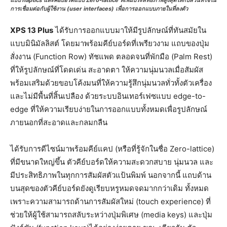
แบบ haptics และคีย์บอร์ดแบบ Zero-lattice ที่เพิ่มประสิทธิภาพสูงสุดให้กับส่วนที่ใช้ใน
การเชื่อมต่อกับผู้ใช้งาน (user interfaces) เพื่อการออกแบบภายในที่ลงตัว
XPS 13 Plus
ได้รับการออกแบบมาให้มีรูปลักษณ์ที่ทันสมัยใน
แบบมินิมัลลิสต์ โดยมาพร้อมคีย์บอร์ดที่เพรียวงาม แถบของปุ่ม
สั่งงาน (Function Row) ทัชแพด ตลอดจนที่พักมือ (Palm Rest)
ที่ให้รูปลักษณ์ที่โดดเด่น สะอาดตา ให้ความนุ่มนวลเมื่อสัมผัส
พร้อมเสริมด้วยขอบโค้งมนที่ให้ความรู้สึกนุ่มนวลทั่วทั้งตัวเครื่อง
และไม่มีพื้นที่สิ้นเปลือง ด้วยระบบอินเทอร์เฟซแบบ edge-to-
edge ที่ให้ความเรียบง่ายในการออกแบบทั้งหมดเพื่อรูปลักษณ์
ภายนอกที่สะอาดและกลมกลืน
ได้รับการดีไซน์มาพร้อมคีย์แคป (หรือที่รู้จักในชื่อ Zero-lattice)
ที่มีขนาดใหญ่ขึ้น ตัวคีย์บอร์ดให้ความสะดวกสบาย นุ่มนวล และ
มีประสิทธิภาพในทุกการสัมผัสตัวแป้นพิมพ์ นอกจากนี้ แถบด้าน
บนสุดของตัวคีย์บอร์ดยังดูเรียบหรูหมดจดมากกว่าเดิม ทั้งหมด
เพราะความสามารถด้านการสัมผัสใหม่ (touch experience) ที่
ช่วยให้ผู้ใช้สามารถสลับระหว่างปุ่มพิเศษ (media keys) และปุ่ม