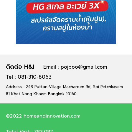
ติดต่อ H&I
Email : pojpoo@gmail.com
Tel : 081-310-8063
Address : 243 Puttan Village Macharoen Rd, Soi Petchkasem
81 Khet Nong Khaem Bangkok 10160
©2022 homeandinnovation.com
Total Visit :
783,087