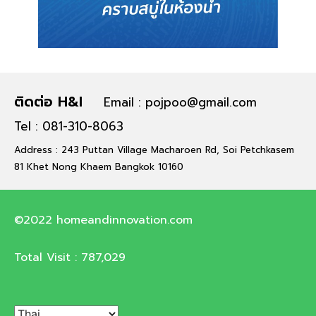
ติดต่อ H&I
Email : pojpoo@gmail.com
Tel : 081-310-8063
Address : 243 Puttan Village Macharoen Rd, Soi Petchkasem
81 Khet Nong Khaem Bangkok 10160
©2022 homeandinnovation.com
Total Visit :
787,029