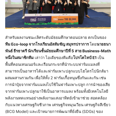
สำหรับผลงานชนะเลิศระดับมัธยมศึกษาตอนปลาย ตกเป็นของ
ทีม Eco-loop จากโรงเรียนอัสสัมชัญ สมุทรปราการ
โดย
นายธนา
พันธ์ ธีรธาตรี นักเรียนชั้นมัธยมศึกษาปีที่ 5 สาย Business-Math
หนึ่งในสมาชิกทีม
เล่าว่า ไอเดียของทีมคือ
โปรโตไทป์ E1
เป็น
พื้นที่คอนเทนเนอร์และเรือนกระจกที่นำระบบฟาร์มแมลงที่
สามารถเป็นอาหารได้และฟาร์มเพาะปลูกแบบไฮโดรโปนิกส์มา
ผสมผสานรวมกัน เพื่อให้ทั้ง 2 ฟาร์มเกื้อหนุนซึ่งกันและกัน เช่น
การนำปุ๋ยจากฟาร์มแมลงไปใช้ในฟาร์มเพาะปลูก การนำของเสีย
จากฟาร์มเพาะปลูกมาใช้เป็นอาหารแมลง พร้อมทั้งมีเทคโนโลยี
พลังงานทดแทนอย่างพลังงานแสงอาทิตย์เข้ามาช่วย สอดคล้อง
กับแนวทางเศรษฐกิจชีวภาพ เศรษฐกิจหมุนเวียน เศรษฐกิจสีเขียว
(BCG Model) และเป้าหมายการพัฒนาที่ยั่งยืน (SDGs) ของ