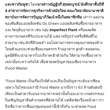
และชาวกัมพูชา
โดย
นางสาวณัฏฐ์นรี สุขสมบูรณ์ นักศึกษาชั้นปีที่
4 สาขาการจัดการธุรกิจการค้าสมัยใหม่ คณะวิทยาลัยนานาชาติ
สถาบันการจัดการปัญญาภิวัฒน์ หนึ่งในสมาชิกทีม
เล่าว่า ผลงาน
ของทีมคือแอปพลิเคชัน Go Green แอปพลิเคชันซื้อขายอาหาร
และวัตถุดิบอาหาร เช่น กลุ่ม
Imperfect Plant
หรือผลผลิต
ทางการเกษตรที่รับประทานได้ แต่อาจมีรูปร่างหรือสีสันที่ไม่
สวยงาม เช่น ผักที่มีรอยดำ จนไม่ผ่านการตรวจคุณภาพของห้าง
โดยตัวแอปจะช่วยเชื่อมเกษตรกร ร้านอาหาร ลูกค้า ตลอดจน
มูลนิธิที่จะนำอาหารไปบริจาคเข้าด้วยกัน ให้สามารถซื้ออาหาร
เหล่านั้นระหว่างกันได้ เพื่อช่วยลดปัญหาของเสียจากอาหาร
(Food Waste)
“Food Waste เป็นเรื่องใกล้ตัวและถือเป็นปัญหาระดับอาเซียน
เฉพาะในไทยเองเรามี Food Waste มากถึงราว 63 ล้านตันต่อปี
เทียบเป็นค่าคาร์บอนจากอาหารเหล่านั้นก็เยอะมาก เกษตรกรเอง
ก็เผชิญปัญหาสินค้าเกษตรที่ยังทานได้ แต่ติดขัดเรื่องหน้าตา เรา
จึงเชื่อว่าหากเชื่อมกลุ่มคนเหล่านี้เข้าถึงกัน จะช่วยลด Food