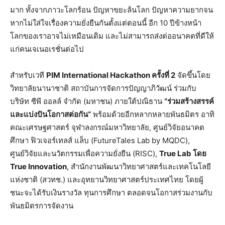
มาก ทั้งจากภาวะโลกร้อน ปัญหาขยะล้นโลก ปัญหาความยากจน
หากไม่ใส่ใจเรื่องความยั่งยืนกันตั้งแต่ตอนนี้ อีก 10 ปีข้างหน้า
โลกของเราอาจไม่เหมือนเดิม และไม่สามารถส่งต่ออนาคตที่ดีให้
แก่คนเจเนอเรชั่นต่อไป
สำหรับเวที
PIM International Hackathon ครั้งที่ 2
จัดขึ้นโดย
วิทยาลัยนานาชาติ สถาบันการจัดการปัญญาภิวัฒน์ ร่วมกับ
บริษัท ซีพี ออลล์ จำกัด (มหาชน) ภายใต้ปณิธาน
“ร่วมสร้างสรรค์
และแบ่งปันโอกาสต่อกัน”
พร้อมด้วยอีกหลากหลายพันธมิตร อาทิ
คณะเศรษฐศาสตร์ จุฬาลงกรณ์มหาวิทยาลัย, ศูนย์วิจัยอนาคต
ศึกษา ฟิวเจอร์เทลส์ แล็บ (FutureTales Lab by MQDC),
ศูนย์วิจัยและนวัตกรรมเพื่อความยั่งยืน (RISC),
True Lab โดย
True Innovation
, สำนักงานพัฒนาวิทยาศาสตร์และเทคโนโลยี
แห่งชาติ (สวทช.) และอุทยานวิทยาศาสตร์ประเทศไทย โดยผู้
ชนะจะได้รับเงินรางวัล ทุนการศึกษา ตลอดจนโอกาสร่วมงานกับ
พันธมิตรการจัดงาน