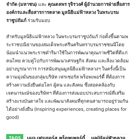
จำกัด (มหาชน)
และ
คุณดลพร รุจิรวงศ์ ผู้อำนวยการฝ่ายสื่อสาร
องค์กรและสื่อสารการตลาด มูลนิธิแม่ฟ้าหลวง ในพระบรม
ราชูปถัมภ์
ร่วมรับมอบ
สำหรับมูลนิธิแม่ฟ้าหลวง ในพระบรมราชูปถัมภ์ ก่อตั้งขึ้นตามพ
ระราชปณิธานของสมเด็จพระศรีนครินทราบรมราชชนนีโดย
น้อมนำแนวพระราชดำริมาใช้ในการพัฒนาคุณภาพชีวิตที่ดีแก่
คนไทย ควบคู่ไปกับการพัฒนาเศรษฐกิจ สังคม และสิ่งแวดล้อม
อย่างบูรณาการ การสนับสนุนมูลนิธิแม่ฟ้าหลวงฯ ในครั้งนี้เป็น
ความมุ่งมั่นของกลุ่มบริษัท เฟรเซอร์ส พร็อพเพอร์ตี้ ที่ต้องการ
สร้างความยั่งยืนต่อโลก ผู้คน และสังคม ซึ่งสอดคล้องกับ
เจตนารมณ์ของบริษัทฯ ที่ต้องการส่งมอบประสบการณ์ที่เสริม
สร้างแรงบันดาลใจ และพัฒนาสังคมที่ทุกคนสามารถอยู่ร่วมกัน
ได้อย่างยั่งยืน (Inspiring experiences, creating places for
good)
TAGS
บมจ.เฟรเซอร์ส พร็อพเพอร์ตี้
มูลนิธิแม่ฟ้าหลวง