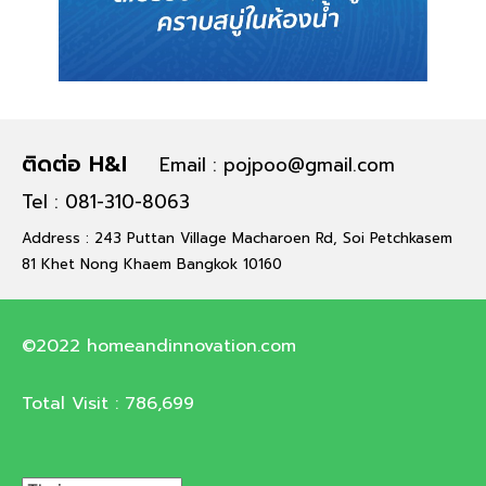
ติดต่อ H&I
Email : pojpoo@gmail.com
Tel : 081-310-8063
Address : 243 Puttan Village Macharoen Rd, Soi Petchkasem
81 Khet Nong Khaem Bangkok 10160
©2022 homeandinnovation.com
Total Visit :
786,699