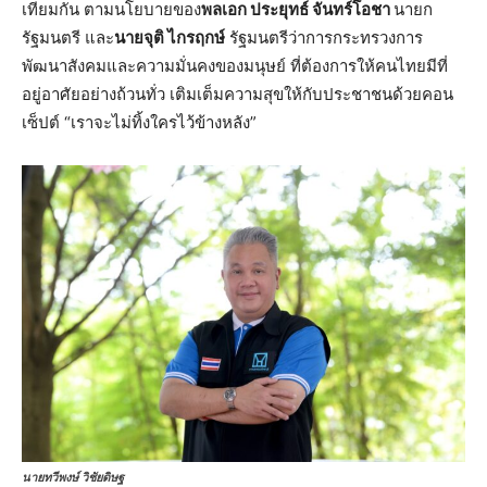
เทียมกัน ตามนโยบายของ
พลเอก ประยุทธ์ จันทร์โอชา
นายก
รัฐมนตรี และ
นายจุติ ไกรฤกษ์
รัฐมนตรีว่าการกระทรวงการ
พัฒนาสังคมและความมั่นคงของมนุษย์ ที่ต้องการให้คนไทยมีที่
อยู่อาศัยอย่างถ้วนทั่ว เติมเต็มความสุขให้กับประชาชนด้วยคอน
เซ็ปต์ “เราจะไม่ทิ้งใครไว้ข้างหลัง”
นายทวีพงษ์ วิชัยดิษฐ