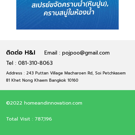
ติดต่อ H&I
Email : pojpoo@gmail.com
Tel : 081-310-8063
Address : 243 Puttan Village Macharoen Rd, Soi Petchkasem
81 Khet Nong Khaem Bangkok 10160
©2022 homeandinnovation.com
Total Visit :
787,196