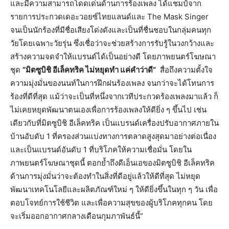
และมีความสามารถโดดเด่นด้านการร้องเพลง ได้แชมป์จาก
รายการประกวดเดอะวอยซ์ไทยแลนด์และ The Mask Singer
จนเป็นนักร้องที่มีชื่อเสียงโด่งดังและเป็นที่ชื่นชอบในกลุ่มคนทุก
วัยโดยเฉพาะวัยรุ่น ซึ่งเชื่อว่าจะช่วยสร้างการรับรู้ในวงกว้างและ
สร้างความจดจำให้แบรนด์ได้เป็นอย่างดี โดยภาพยนตร์โฆษณา
ชุด
“มิตซูบิชิ อีเล็คทริค ไม่หยุดทำ แค่คำว่าดี”
สื่อถึงความตั้งใจ
ความมุ่งมั่นของนนท์ในการฝึกฝนร้องเพลง จนกว่าจะได้โทนการ
ร้องที่ดีที่สุด แม้ว่าจะเป็นที่หนึ่งจากเวทีประกวดร้องเพลงมาแล้ว ก็
ไม่เคยหยุดพัฒนาตนเองเพื่อการร้องเพลงให้ดียิ่ง ๆ ขึ้นไป เช่น
เดียวกับที่มิตซูบิชิ อีเล็คทริค เป็นแบรนด์เครื่องปรับอากาศภายใน
บ้านอับดับ 1 ที่ครองส่วนแบ่งทางการตลาดสูงสุดมาอย่างต่อเนื่อง
และเป็นแบรนด์อันดับ 1 ที่บริโภคให้ความเชื่อมั่น โดยใน
ภาพยนตร์โฆษณาชุดนี้ ตอกย้ำถึงดีเอ็นเอของมิตซูบิชิ อีเล็คทริค
ด้านการมุ่งมั่นว่าจะต้องทำในสิ่งที่ดีอยู่แล้วให้ดีที่สุด ไม่หยุด
พัฒนาเทคโนโลยีและผลิตภัณฑ์ใหม่ ๆ ให้ดียิ่งขึ้นในทุก ๆ วัน เพื่อ
ตอบโจทย์การใช้ชีวิต และเพื่อความสุขของผู้บริโภคทุกคน โดย
จะเริ่มออกอากาศกลางเดือนกุมภาพันธ์นี้”