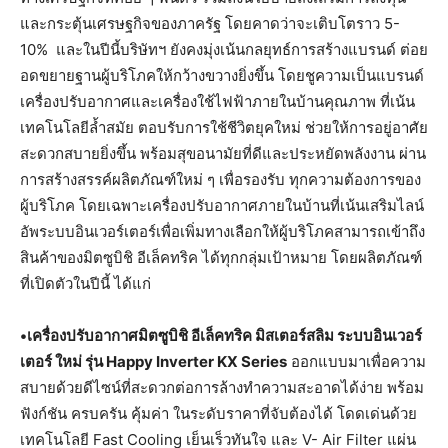
และกระตุ้นเศรษฐกิจของภาครัฐ โดยคาดว่าจะเติบโตราว 5-
10% และในปีนี้บริษัทฯ ยังคงมุ่งเน้นกลยุทธ์การสร้างแบรนด์ ต่อย
อดขยายฐานผู้บริโภคให้กว้างขวางยิ่งขึ้น โดยชูความเป็นแบรนด์
เครื่องปรับอากาศและเครื่องใช้ไฟฟ้าภายในบ้านคุณภาพ ที่เน้น
เทคโนโลยีล้ำสมัย ตอบรับการใช้ชีวิตยุคใหม่ ช่วยให้การอยู่อาศัย
สะดวกสบายยิ่งขึ้น พร้อมสุขอนามัยที่ดีและประหยัดพลังงาน ผ่าน
การสร้างสรรค์ผลิตภัณฑ์ใหม่ ๆ เพื่อรองรับ ทุกความต้องการของ
ผู้บริโภค โดยเฉพาะเครื่องปรับอากาศภายในบ้านที่เน้นเสริมไลน์
อัพระบบอินเวอร์เตอร์เพื่อเพิ่มทางเลือกให้ผู้บริโภคสามารถเข้าถึง
สินค้าของมิตซูบิชิ อีเล็คทริค ได้ทุกกลุ่มเป้าหมาย โดยผลิตภัณฑ์
ที่เปิดตัวในปีนี้ ได้แก่
•เครื่องปรับอากาศมิตซูบิชิ อีเล็คทริค มิสเตอร์สลิม ระบบอินเวอร์
เตอร์ ใหม่ รุ่น Happy Inverter KX Series
ออกแบบมาเพื่อความ
สบายด้วยดีไซน์ที่สะดวกต่อการล้างทำความสะอาดได้ง่าย พร้อม
ฟังก์ชัน ครบครัน คุ้มค่า ในระดับราคาที่จับต้องได้ โดดเด่นด้วย
เทคโนโลยี Fast Cooling เย็นเร็วทันใจ และ V- Air Filter แผ่น