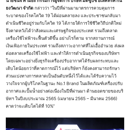
นายชินจิ คามิยะ กรรมการผู้จัดการ บริษัท มิตซูบิชิ อีเล็คทริค กัน
ยงวัฒนา จำกัด
กล่าวว่า “ในปีที่ผ่านมามาตรการควบคุมการ
ระบาดของโรคโควิด 19 ได้ผ่อนคลายลง และประชาชนกลับมา
ดำเนินชีวิตอยู่ร่วมกับโควิด 19 ได้ภายใต้การใช้ชีวิตวิถีปกติใหม่
จึงคาดหวังได้ว่าสังคมและเศรษฐกิจของประเทศ รวมถึงตลาด
เครื่องใช้ไฟฟ้าจะฟื้นตัวดีขึ้น อย่างไรก็ตาม จากสถานการณ์
เงินเฟ้อภายในประเทศ รวมถึงสภาวะอากาศที่ไม่เอื้ออำนวย ส่งผล
ต่อตลาดเครื่องใช้ไฟฟ้า และทำให้การดำเนินธุรกิจของบริษัทฯ
โดยเฉพาะอย่างยิ่งธุรกิจเครื่องปรับอากาศได้รับผลกระทบและ
เติบโตน้อยกว่าที่คาดการณ์ไว้ แต่บริษัทฯ ก็ยังคงสามารถรักษา
ส่วนแบ่งทางการตลาดเป็นอันดับหนึ่งไว้ได้และได้รับความไว้
วางใจจากผู้บริโภคในฐานะ No.1 Brand ในผลิตภัณฑ์เครื่องปรับ
อากาศและปั๊มน้ำอย่างต่อเนื่องในปีที่ผ่านมา ด้านยอดขายของบริ
ษัทฯ ในปีงบประมาณ 2565 (เมษายน 2565 – มีนาคม 2566)
คาดว่าจะเติบโตได้ที่ 10%”