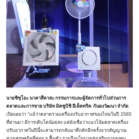
นายชิซุโอะ นาคาสึคาสะ กรรมการและผู้จัดการทั่วไปส่วนการ
ตลาดและการขาย บริษัท มิตซูบิชิ อีเล็คทริค กันยงวัฒนา จำกัด
เปิดเผยว่า “แม้ว่าตลาดรวมเครื่องปรับอากาศของไทยในปี 2565
ที่ผ่านมา มีการเติบโตน้อยลง แต่ยังเชื่อว่าแนวโน้มตลาดเครื่อง
ปรับอากาศในปีนี้จะสามารถกลับมาคึกคักอีกครั้งจากสัญญาณ
ทางเศรษฐกิจที่ค่อย ๆ ฟื้นตัว รวมถึงนโยบายส่งเสริมการลงทุน