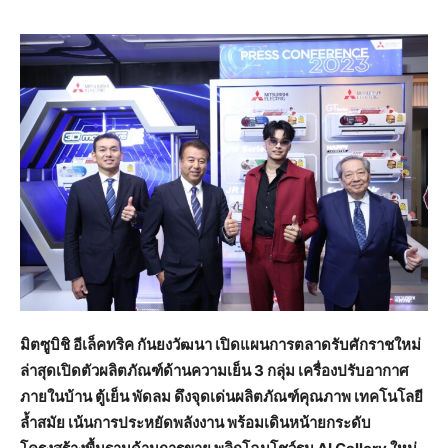
มิตซูบิชิ อีเล็คทริค กันยงวัฒนา เปิดแผนการตลาดรับศักราชใหม่
ล่าสุดเปิดตัวผลิตภัณฑ์ด้านความเย็น 3 กลุ่ม เครื่องปรับอากาศ
ภายในบ้าน ตู้เย็น พัดลม ดึงจุดเด่นผลิตภัณฑ์คุณภาพ เทคโนโลยี
ล้ำสมัย เน้นการประหยัดพลังงาน พร้อมเดินหน้ายกระดับ