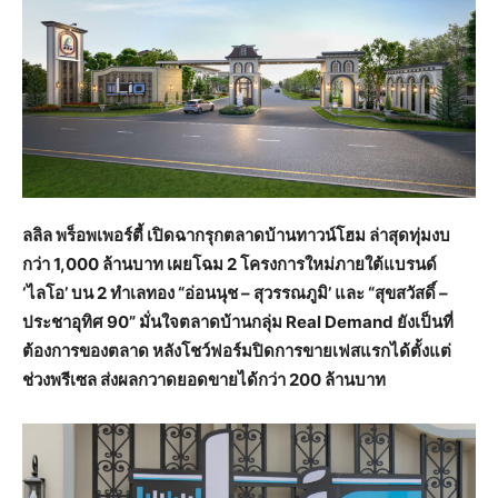
ลลิล พร็อพเพอร์ตี้ เปิดฉากรุกตลาดบ้านทาวน์โฮม ล่าสุดทุ่มงบ
กว่า 1,000 ล้านบาท เผยโฉม 2 โครงการใหม่ภายใต้แบรนด์
‘ไลโอ’ บน 2 ทำเลทอง “อ่อนนุช – สุวรรณภูมิ’ และ “สุขสวัสดิ์ –
ประชาอุทิศ 90” มั่นใจตลาดบ้านกลุ่ม Real Demand ยังเป็นที่
ต้องการของตลาด หลังโชว์ฟอร์มปิดการขายเฟสแรกได้ตั้งแต่
ช่วงพรีเซล ส่งผลกวาดยอดขายได้กว่า 200 ล้านบาท