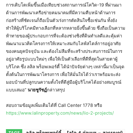
การเติบโตเพิ่มขึ้นเมื่อเทียบช่วงสถานการณ์โควิด-19 ที่ผ่านมา
ด้านการพัฒนาเครือข่ายคมนาคมที่มีความคืบหน้าด้านการ
ก่อสร้างที่ชัดเจนก็ถือเป็นตัวเร่งการตัดสินใจซื้อเช่นกัน ทั้งยัง
ทำให้ผู้บริโภคมีทางเลือกที่หลากหลายยิ่งขึ้นด้วย ซึ่งถือเป็นความ
ท้าทายของผู้ประกอบการที่จะต้องช่วงชิงที่ดินทำเลดีและคุ้มค่า
พัฒนาแนวคิดโครงการให้เหมาะสมกับไลฟ์สไตล์การอยู่อาศัย
ของคนยุคปัจจุบัน และต้องไม่ลืมที่จะสร้างประสบการณ์ในการ
อยู่อาศัยรูปแบบใหม่ๆ เพื่อให้เป็นตัวเลือกที่ดีที่สุดในสายตาผู้
บริโภค ซึ่ง ลลิล พร็อพเพอร์ตี้ ได้นำปัจจัยต่างๆ เหล่านี้มาเป็นจุด
ตั้งต้นในการพัฒนาโครงการ เพื่อให้มั่นใจได้ว่าเราพร้อมจะส่ง
มอบบ้านที่ปลูกบนความตั้งใจที่ดีสู่มือผู้บริโภคได้อย่างสมบูรณ์
แบบเสมอ”
นายชูรัชฏ์
กล่าวสรุป
สอบถามข้อมูลเพิ่มเติมได้ที่ Call Center 1778 หรือ
https://www.lalinproperty.com/news/lio-2-projects/
TAGS
ลลิล พร็อพเพอร์ตี้
ไลโอ 4 อ่อนนุช – สุวรรณภูมิ