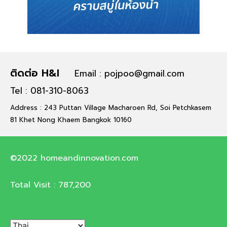
ติดต่อ H&I
Email : pojpoo@gmail.com
Tel : 081-310-8063
Address : 243 Puttan Village Macharoen Rd, Soi Petchkasem
81 Khet Nong Khaem Bangkok 10160
©2022 homeandinnovation.com
Total Visit :
787,200