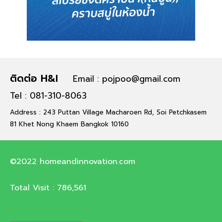
ติดต่อ H&I
Email : pojpoo@gmail.com
Tel : 081-310-8063
Address : 243 Puttan Village Macharoen Rd, Soi Petchkasem
81 Khet Nong Khaem Bangkok 10160
©2022 homeandinnovation.com
Total Visit :
786,561