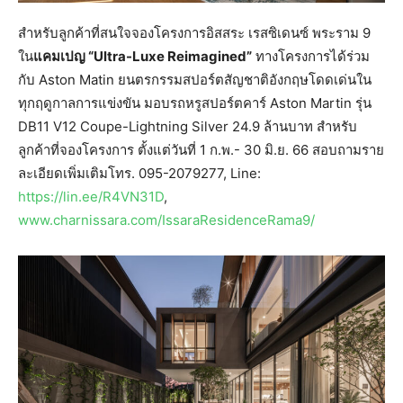
สำหรับลูกค้าที่สนใจจองโครงการอิสสระ เรสซิเดนซ์ พระราม 9
ใน
แคมเปญ “
Ultra-Luxe Reimagined”
ทางโครงการได้ร่วม
กับ Aston Matin ยนตรกรรมสปอร์ตสัญชาติอังกฤษโดดเด่นใน
ทุกฤดูกาลการแข่งขัน มอบรถหรูสปอร์ตคาร์ Aston Martin รุ่น
DB11 V12 Coupe-Lightning Silver 24.9 ล้านบาท สำหรับ
ลูกค้าที่จองโครงการ ตั้งแต่วันที่ 1 ก.พ.- 30 มิ.ย. 66 สอบถามราย
ละเอียดเพิ่มเติมโทร. 095-2079277, Line:
https://lin.ee/R4VN31D
,
www.charnissara.com/IssaraResidenceRama9/