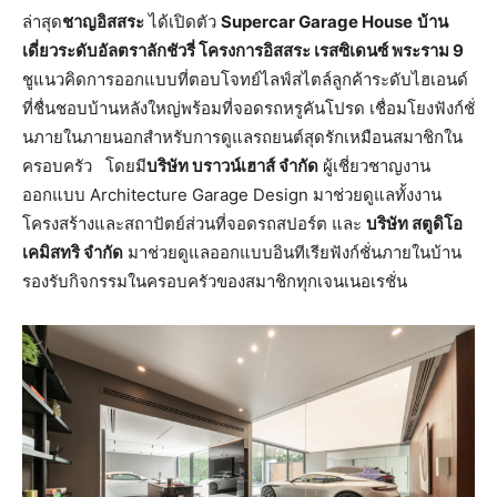
ล่าสุด
ชาญอิสสระ
ได้เปิดตัว
Supercar Garage House
บ้าน
เดี่ยวระดับอัลตราลักชัวรี่ โครงการอิสสระ เรสซิเดนซ์ พระราม 9
ชูแนวคิดการออกแบบที่ตอบโจทย์ไลฟ์สไตล์ลูกค้าระดับไฮเอนด์
ที่ชื่นชอบบ้านหลังใหญ่พร้อมที่จอดรถหรูคันโปรด เชื่อมโยงฟังก์ชั่
นภายในภายนอกสำหรับการดูแลรถยนต์สุดรักเหมือนสมาชิกใน
ครอบครัว โดยมี
บริษัท บราวน์เฮาส์ จำกัด
ผู้เชี่ยวชาญงาน
ออกแบบ Architecture Garage Design มาช่วยดูแลทั้งงาน
โครงสร้างและสถาปัตย์ส่วนที่จอดรถสปอร์ต และ
บริษัท สตูดิโอ
เคมิสทริ จำกัด
มาช่วยดูแลออกแบบอินทีเรียฟังก์ชั่นภายในบ้าน
รองรับกิจกรรมในครอบครัวของสมาชิกทุกเจนเนอเรชั่น