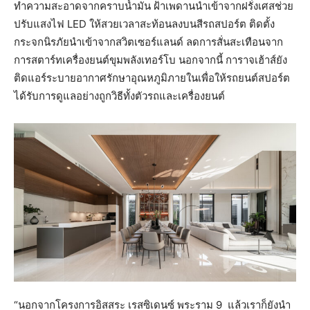
ทำความสะอาดจากคราบน้ำมัน ฝ้าเพดานนำเข้าจากฝรั่งเศสช่วย
ปรับแสงไฟ LED ให้สวยเวลาสะท้อนลงบนสีรถสปอร์ต ติดตั้ง
กระจกนิรภัยนำเข้าจากสวิตเซอร์แลนด์ ลดการสั่นสะเทือนจาก
การสตาร์ทเครื่องยนต์ขุมพลังเทอร์โบ นอกจากนี้ การาจเฮ้าส์ยัง
ติดแอร์ระบายอากาศรักษาอุณหภูมิภายในเพื่อให้รถยนต์สปอร์ต
ได้รับการดูแลอย่างถูกวิธีทั้งตัวรถและเครื่องยนต์
“นอกจากโครงการอิสสระ เรสซิเดนซ์ พระราม 9 แล้วเราก็ยังนำ