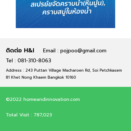
ติดต่อ H&I
Email : pojpoo@gmail.com
Tel : 081-310-8063
Address : 243 Puttan Village Macharoen Rd, Soi Petchkasem
81 Khet Nong Khaem Bangkok 10160
©2022 homeandinnovation.com
Total Visit :
787,023