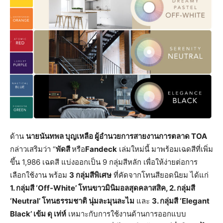
ด้าน
นายนันทพล บุญเหลือ ผู้อำนวยการสายงานการตลาด TOA
กล่าวเสริมว่า “
พัดสี
หรือ
Fandeck
เล่มใหม่นี้ มาพร้อมเฉดสีที่เพิ่ม
ขึ้น 1,986 เฉดสี แบ่งออกเป็น 9 กลุ่มสีหลัก เพื่อให้ง่ายต่อการ
เลือกใช้งาน พร้อม
3 กลุ่มสีพิเศษ
ที่คัดจากโทนสียอดนิยม ได้แก่
1. กลุ่มสี ‘Off-White’ โทนขาวมินิมอลสุดคลาสสิค, 2. กลุ่มสี
‘Neutral’ โทนธรรมชาติ นุ่มละมุนละไม
และ
3. กลุ่มสี ‘Elegant
Black’ เข้ม ดุ เท่ห์
เหมาะกับการใช้งานด้านการออกแบบ