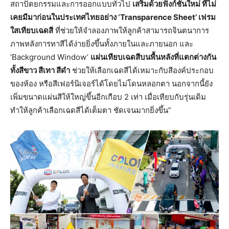
สถาปัตยกรรมและการออกแบบทั่วไป
เสริมด้วยฟังก์ชั่นใหม่ ที่ไม่
เคยมีมาก่อนในประเทศไทยอย่าง ‘Transparence Sheet’ เฟรม
ใสเทียบเฉดสี
ที่ช่วยให้จำลองภาพให้ลูกค้าสามารถจินตนาการ
ภาพหลังการทาสีได้ง่ายยิ่งขึ้นทั้งภายในและภายนอก และ
‘Background Window’
แผ่นเทียบเฉดสีบนพื้นหลังที่แตกต่างกัน
ทั้งสีขาว สีเทา สีดำ
ช่วยให้เลือกเฉดสีได้เหมาะกับสีองค์ประกอบ
ของห้อง หรือสีเฟอร์นิเจอร์ได้โดยไม่โดนหลอกตา นอกจากนี้ยัง
เพิ่มขนาดแผ่นสีให้ใหญ่ขึ้นอีกเกือบ 2 เท่า เมื่อเทียบกับรุ่นเดิม
ทำให้ลูกค้าเลือกเฉดสีได้เต็มตา ชัดเจนมากยิ่งขึ้น”