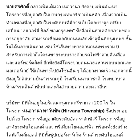
นายศรศักดิ์
กล่าวเพิ่มเติมว่า เนอวานา ยังคงมุ่งเน้นพัฒนา
โครงการที่อยู่อาศัยในย่านกรุงเทพกรีฑาเป็นหลัก เนื่องจากเป็น
ทำเลของที่อยู่อาศัยในระดับบนที่มีการเติบโตอย่างสูง เปรียบ
เสมือน “เบเวอร์ลี ฮิลล์ ของกรุงเทพ” ซึ่งถือเป็นทำเลศักยภาพของ
การอยู่อาศัย สามารถเชื่อมต่อกับถนนหลักเข้าสู่พื้นที่กรุงเทพฯ ชั้น
ในได้หลายเส้นทาง เช่น ใช้เส้นทางทางด่วนถนนพระราม 9
สำหรับการเข้าถึงโครงข่ายระบบรางด้วยรถไฟฟ้าสายสีเหลือง
และแอร์พอร์ตลิงค์ อีกทั้งยังมีโครงข่ายถนนวงแหวนรอบนอกและ
มอเตอร์เวย์ ใช้เดินทางไปยังโซนอื่น ๆ ได้อย่างรวดเร็ว นอกจากนี้
ยังอยู่ใกล้สนามบินสุวรรณภูมิ โรงเรียนนานาชาติ โรงพยาบาล
ห้างสรรพสินค้าชั้นนำและสิ่งอำนวยความสะดวกอื่นๆ
บริษัทฯ มีที่ดินอยู่ในบริเวณกรุงเทพกรีฑากว่า 200 ไร่ ใน
โครงการ
เนอวานา ทาว์นชิพ (Nirvana Township)
ซึ่งประกอบ
ไปด้วย โครงการที่อยู่อาศัยระดับอัลตราลักชัวรี โครงการที่อยู่
อาศัยระดับไฮเอนด์ และ พรีเมี่ยมโฮมออฟฟิต พร้อมทั้งยังสร้าง
ไลฟ์สไตล์มอลล์ ที่มีทั้งซุปเปอร์มาร์เก็ต ร้านค้าระดับไฮเอนด์