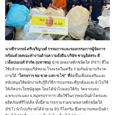
นางธีราภรณ์ ศรีเจริญวงศ์ กรรมการและรองกรรมการผู้จัดการ
พร้อมด้วยคณะทำงานด้านความยั่งยืน บริษัท ชาญอิสสระ ดี
เวล็อปเมนท์ จำกัด (มหาชน)
นำขวดพลาสติกชนิดใส (PET) ที่ไม่
ใช้แล้วจากกลุ่มบริษัทและโรงแรมในเครือ ร่วมกันนำมาบริจาค
ภายใต้
“โครงการ ขอ ขวด แลก ข.ไข่” ที่
จัดขึ้นเพื่อส่งเสริมและ
สนับสนุนให้พนักงานรับรู้ถึงวิธีการแยกขยะที่ถูกต้องและนำไปใช้
ให้เกิดประโยชน์สูงสุด โดยได้นำไปมอบให้กับ วัดจากแดง
อ.พระประแดง จ.สมุทรปราการ เพื่อใช้ในการทอเป็นผ้าไตรและ
ผลิตภัณฑ์รีไซเคิล ทั้งนี้สามารถรวบรวมขวดพลาสติกชนิดใส
(PET) นำไปบริจาคได้จำนวน 93 กิโลกรัม ซึ่งสามารถทอเป็นผ้า