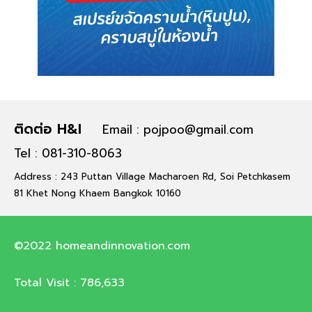
ติดต่อ H&I
Email : pojpoo@gmail.com
Tel : 081-310-8063
Address : 243 Puttan Village Macharoen Rd, Soi Petchkasem
81 Khet Nong Khaem Bangkok 10160
©2022 homeandinnovation.com
Total Visit :
786,633