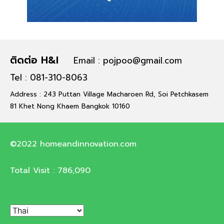
ติดต่อ H&I
Email : pojpoo@gmail.com
Tel : 081-310-8063
Address : 243 Puttan Village Macharoen Rd, Soi Petchkasem
81 Khet Nong Khaem Bangkok 10160
©2022 homeandinnovation.com
Total Visit :
786,090