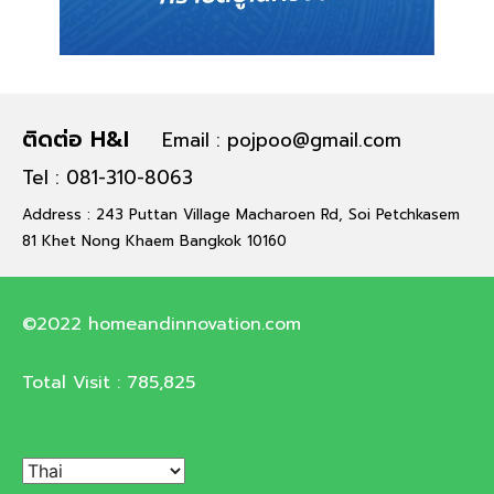
ติดต่อ H&I
Email : pojpoo@gmail.com
Tel : 081-310-8063
Address : 243 Puttan Village Macharoen Rd, Soi Petchkasem
81 Khet Nong Khaem Bangkok 10160
©2022 homeandinnovation.com
Total Visit :
785,825