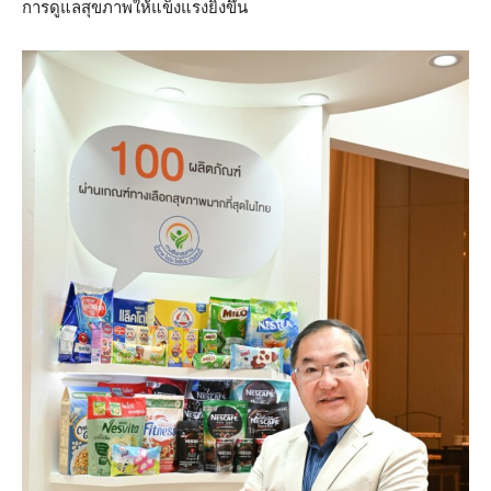
การดูแลสุขภาพให้แข็งแรงยิ่งขึ้น