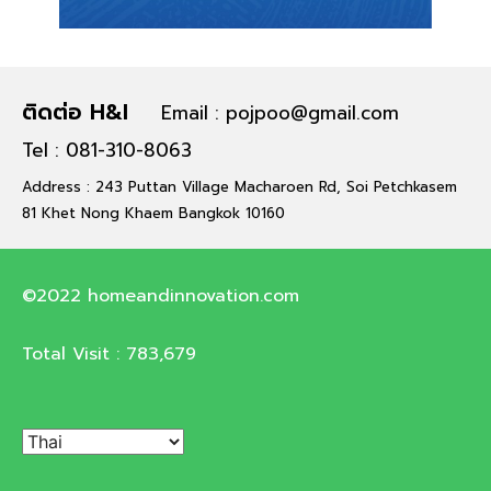
ติดต่อ H&I
Email : pojpoo@gmail.com
Tel : 081-310-8063
Address : 243 Puttan Village Macharoen Rd, Soi Petchkasem
81 Khet Nong Khaem Bangkok 10160
©2022 homeandinnovation.com
Total Visit :
783,679