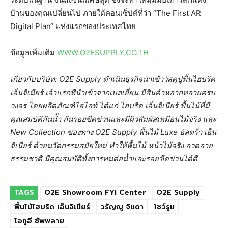
บ้านของคุณเปลี่ยนไป ภายใต้คอนเซ็ปต์ที่ว่า “The First AR
Digital Plan“ แห่งแรกของประเทศไทย
ข้อมูลเพิ่มเติม
WWW.O2ESUPPLY.CO.TH
เกี่ยวกับบริษัท: O2E Supply ดำเนินธุรกิจนำเข้าวัสดุปูพื้นไฮบริด
เอ็นจิเนียร์ เจ้าแรกที่นำเข้าจากเบลเยี่ยม มีสินค้าหลากหลายครบ
วงจร โดยผลิตภัณฑ์ไฮไลท์ ได้แก่ ไฮบริด เอ็นจิเนียร์ พื้นไม้ที่มี
คุณสมบัติกันน้ำ กันรอยขีดข่วนและมีผิวสัมผัสเหมือนไม้จริง และ
New Collection ของทาง O2E Supply พื้นไม้ Luxe อัลตร้า เอ็น
จิเนียร์ ด้วยนวัตกรรมสมัยใหม่ ทำให้พื้นไม้ หน้าไม้จริง ลวดลาย
ธรรมชาติ มีคุณสมบัติทั้งการทนต่อน้ำและรอยขีดข่วนได้ดี
TAGS
O2E Showroom FYI Center
O2E Supply
พื้นไม้ไฮบริด เอ็นจิเนียร์
วรัญญู จินดา
โชว์รูม
โอทูอี ซัพพลาย