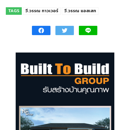
TAGS
วี.วรรณ ทาวเวอร์
วี.วรรณ แอสเสท