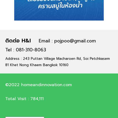
ติดต่อ H&I
Email : pojpoo@gmail.com
Tel : 081-310-8063
Address : 243 Puttan Village Macharoen Rd, Soi Petchkasem
81 Khet Nong Khaem Bangkok 10160
©2022 homeandinnovation.com
Total Visit :
784,111