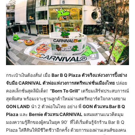
กระเป๋าเงินต้องสั่น! เมื่อ
Bar B Q Plaza ตัวจริงแห่งวงการปิ้งย่าง
จับมือ CARNIVAL ตัวพ่อแห่งวงการสตรีทแฟชั่นเมืองไทย
ปล่อย
คอลเล็กชั่นสุดลิมิเต็ด!
“Born To Grill”
เตรียมเสิร์ฟประสบการณ์
สุดพิเศษ พร้อมเจาะฐานลูกค้าใหม่ผ่านสตรีทอาร์ตใจกลางสยาม
GON LAND
นำ 2 ตัวพ่อในไทย อย่าง พี่
GON ตัวแทน Bar B Q
Plaza
และ
Bernie ตัวแทน CARNIVAL
ผสมผสานแนวคิดมุม
มองความรู้สึกของผู้คนในยุค 90’ ที่ได้เริ่มต้นรู้จักร้าน Bar B Q
Plaza ใส่สีสันให้มีชีวิตชีวาอีกครั้ง ด้วยการมองผ่านเลนส์ของคน