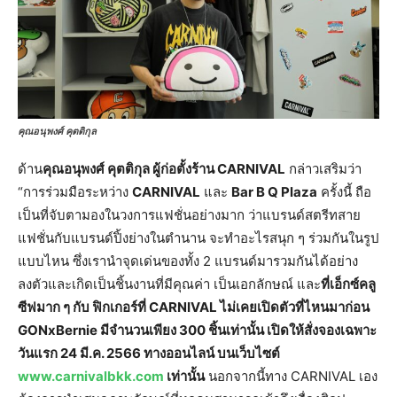
คุณอนุพงศ์ คุตติกุล
ด้าน
คุณอนุพงศ์ คุตติกุล ผู้ก่อตั้งร้าน CARNIVAL
กล่าวเสริมว่า
“การร่วมมือระหว่าง
CARNIVAL
และ
Bar B Q Plaza
ครั้งนี้ ถือ
เป็นที่จับตามองในวงการแฟชั่นอย่างมาก ว่าแบรนด์สตรีทสาย
แฟชั่นกับแบรนด์ปิ้งย่างในตำนาน จะทำอะไรสนุก ๆ ร่วมกันในรูป
แบบไหน ซึ่งเรานำจุดเด่นของทั้ง 2 แบรนด์มารวมกันได้อย่าง
ลงตัวและเกิดเป็นชิ้นงานที่มีคุณค่า เป็นเอกลักษณ์ และ
ที่เอ็กซ์คลู
ซีฟมาก ๆ กับ ฟิกเกอร์ที่ CARNIVAL ไม่เคยเปิดตัวที่ไหนมาก่อน
GONxBernie มีจำนวนเพียง 300 ชิ้นเท่านั้น เปิดให้สั่งจองเฉพาะ
วันแรก 24 มี.ค. 2566 ทางออนไลน์ บนเว็บไซต์
www.carnivalbkk.com
เท่านั้น
นอกจากนี้ทาง CARNIVAL เอง