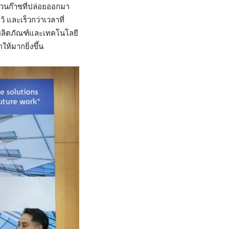
นวนก๊าซที่ปล่อยออกมา
 และเร็วกว่าเวลาที่
็นผลิตภัณฑ์และเทคโนโลยี
ห้มากยิ่งขึ้น