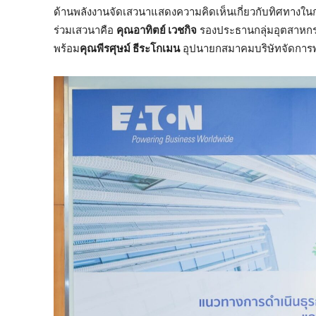
ด้านพลังงานจัดเสวนาแสดงความคิดเห็นเกี่ยวกับทิศทางในกา
ร่วมเสวนาคือ
คุณอาทิตย์ เวชกิจ
รองประธานกลุ่มอุตสาหกร
พร้อม
คุณพีรศุษม์ ธีระโกเมน
อุปนายกสมาคมบริษัทจัดการพ