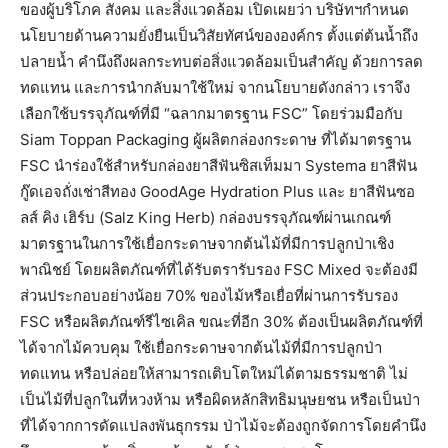
ของผู้บริโภค สังคม และสิ่งแวดล้อม เปิดเผยว่า บริษัทฯกำหนด
นโยบายด้านความยั่งยืนเป็นวิสัยทัศน์ขององค์กร ตั้งแต่ต้นน้ำถึง
ปลายน้ำ คำนึงถึงผลกระทบต่อสิ่งแวดล้อมเป็นสำคัญ ด้วยการลด
ทดแทน และการนำกลับมาใช้ใหม่ จากนโยบายดังกล่าว เราจึง
เลือกใช้บรรจุภัณฑ์ที่มี “ฉลากมาตรฐาน FSC” โดยร่วมมือกับ
Siam Toppan Packaging ผู้ผลิตกล่องกระดาษ ที่ได้มาตรฐาน
FSC นำร่องใช้สำหรับกล่องยาสีฟันซิสเท็มมา Systema ยาสีฟัน
กู๊ดเอจถั่งเช่าสีทอง GoodAge Hydration Plus และ ยาสีฟันซอ
ลส์ คิง เฮิร์บ (Salz King Herb) กล่องบรรจุภัณฑ์ผ่านเกณฑ์
มาตรฐานในการใช้เยื่อกระดาษจากต้นไม้ที่มีการปลูกป่าเชิง
พาณิชย์ โดยผลิตภัณฑ์ที่ได้รับตรารับรอง FSC Mixed จะต้องมี
ส่วนประกอบอย่างน้อย 70% ของไม้หรือเยื่อที่ผ่านการรับรอง
FSC หรือผลิตภัณฑ์รีไซเคิล ขณะที่อีก 30% ต้องเป็นผลิตภัณฑ์ที่
ได้จากไม้ควบคุม ใช้เยื่อกระดาษจากต้นไม้ที่มีการปลูกป่า
ทดแทน หรือปล่อยให้สามารถเติบโตใหม่ได้ตามธรรมชาติ ไม่
เป็นไม้ที่ปลูกในที่หวงห้าม หรือผิดหลักสิทธิมนุษยชน หรือเป็นป่า
ที่ได้จากการดัดแปลงพันธุกรรม ป่าไม้จะต้องถูกจัดการโดยคำนึง