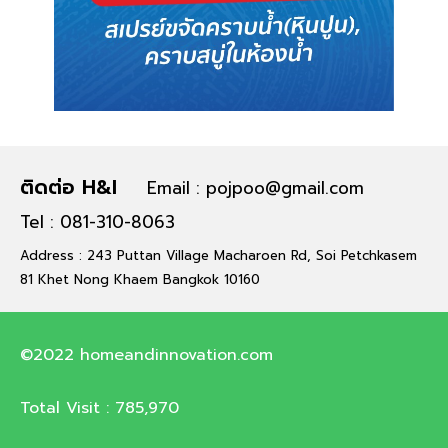
ติดต่อ H&I
Email : pojpoo@gmail.com
Tel : 081-310-8063
Address : 243 Puttan Village Macharoen Rd, Soi Petchkasem
81 Khet Nong Khaem Bangkok 10160
©2022 homeandinnovation.com
Total Visit :
785,970