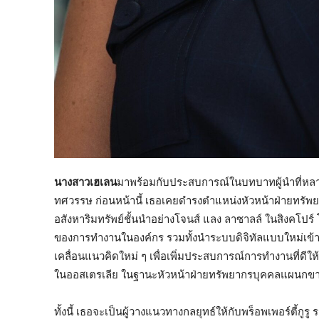
นางสาวเฮเลน
มาพร้อมกับประสบการณ์ในบทบาทผู้นำที่หล
ทศวรรษ ก่อนหน้านี้ เธอเคยดำรงตำแหน่งหัวหน้าฝ่ายทรัพยา
อสังหาริมทรัพย์ชั้นนำอย่างโจนส์ แลง ลาซาลล์ ในสิงคโ
ของการทำงานในองค์กร รวมทั้งนำระบบดิจิทัลแบบใหม่เข้
เคลื่อนแนวคิดใหม่ ๆ เพื่อเพิ่มประสบการณ์การทำงานที่ดีใ
ในออสเตรเลีย ในฐานะหัวหน้าฝ่ายทรัพยากรบุคคลแผนกขา
ทั้งนี้ เธอจะเป็นผู้วางแนวทางกลยุทธ์ให้กับพร็อพเพอร์ตี