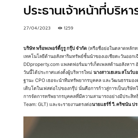
ประธานเจ้าหน้าที่บริ
27/04/2023
1259
บริษัท พร็อพเพอร์ตี้กูรู กรุ๊ป จำกัด
(หรือชื่อย่อในตลาดหลักทรั
เทคโนโลยีด้านอสังหาริมทรัพย์ชั้นนำของเอเชียตะวันออกเฉี
DDproperty.com แพลตฟอร์มมาร์เก็ตเพลสด้านอสังหาฯ อัน
วันนี้ได้ประกาศแต่งตั้งผู้บริหารใหม่
นางสาวเฮเลน สโนว์บอล
ฐานะ CPO เธอจะนำทีมทรัพยากรบุคคล และวัฒนธรรมองค์กร 
เติบโตในเฟสต่อไปของกรุ๊ป นั่นคือการก้าวสู่การเป็นบริ
การจัดการทรัพยากรบุคคลที่มีความสามารถอย่างมีประสิทธิภ
Team: GLT) และจะรายงานตรงต่อ
นายแฮร์รี่ วี. คริชนัน