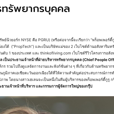
หารทรัพยากรบุคคล
พย์นิวยอร์ก NYSE คือ PGRU) (หรือต่อจากนี้จะเรียกว่า “พร็อพเพอร์ตี้กูรู
ยงใต้ (“PropTech”) และเป็นบริษัทแม่ของ 2 เว็บไซต์ด้านอสังหาริมทรัพ
ดับ 1 ของประเทศ และ thinkofliving.com เว็บไซต์รีวิวโครงการอสั
 เป็นประธานเจ้าหน้าที่ฝ่ายบริหารทรัพยากรบุคคล (Chief People Of
รวมไปถึงดูแลจัดการงานและฟังก์ชั่นต่าง ๆ ที่เกี่ยวกับด้านทรัพยา
ษัทในภูมิภาคเอเชียตะวันออกเฉียงใต้ที่ให้ความสำคัญต่อประสบการณ์ก
าพ โดยนางสาวเฮเลนจะเป็นหนึ่งในทีมผู้บริหารของพร็อพเพอร์ตี้กูรู ก
 ประธานเจ้าหน้าที่บริหาร และกรรมการผู้จัดการใหญ่ของกรุ๊ป