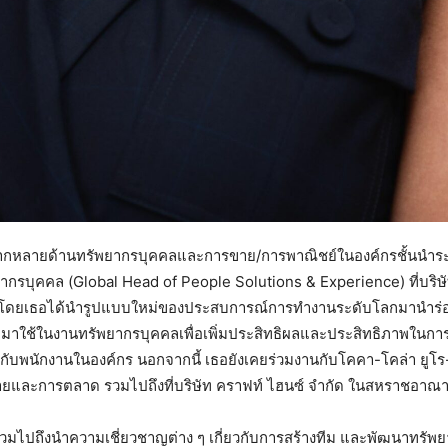
ากหลายด้านทรัพยากรบุคคลและการขาย/การพาณิชย์ในองค์กรชั้นนำร
กรบุคคล (Global Head of People Solutions & Experience) ที่บริษั
ปร์ โดยเธอได้นำรูปแบบใหม่ของประสบการณ์การทำงานระดับโลกมานำร่อง
ามาใช้ในงานทรัพยากรบุคคลเพื่อเพิ่มประสิทธิผลและประสิทธิภาพในกา
ห้กับพนักงานในองค์กร นอกจากนี้ เธอยังเคยร่วมงานกับโคคา-โคล่า ยูโร
ยและการตลาด รวมไปถึงที่บริษัท คราฟท์ ไฮนซ์ จำกัด ในสหราชอาณา
้กูรู รวมไปถึงนำความเชี่ยวชาญต่าง ๆ เกี่ยวกับการสร้างทีม และพัฒนาทร