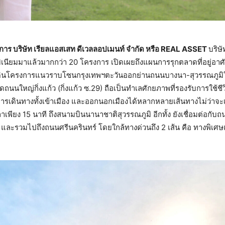
ิการ บริษัท เรียลแอสเสท ดีเวลลอปเมนท์ จำกัด หรือ REAL ASSET
บริษ
เนียมมาแล้วมากกว่า 20 โครงการ เปิดเผยถึงแผนการรุกตลาดที่อยู่อาศั
ที่ดินโครงการแนวราบโซนกรุงเทพฯตะวันออกย่านถนนบางนา-สุวรรณภูมิ
ติดถนนใหญ่กิ่งแก้ว (กิ่งแก้ว ซ.29) ถือเป็นทำเลศักยภาพที่รองรับการใช้
ารเดินทางทั้งเข้าเมือง และออกนอกเมืองได้หลากหลายเส้นทางไม่ว่าจะเป
าเพียง 15 นาที ถึงสนามบินนานาชาติสุวรรณภูมิ อีกทั้ง ยังเชื่อมต่อกั
มวิท และรวมไปถึงถนนศรีนครินทร์ โดยใกล้ทางด่วนถึง 2 เส้น คือ ทางพิ