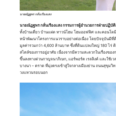
นายณัฏฐพร กลั่นเรืองแสง
นายณัฏฐพร กลั่นเรืองแสง กรรมการผู้อำนวยการฝ่ายปฏิบัต
ทั้งบ้านเดี่ยว บ้านแฝด ทาวน์โฮม โฮมออฟฟิศ และคอนโดมิ
หน้าพัฒนาโครงการแนวราบอย่างต่อเนื่อง โดยปัจจุบันมี
มูลค่ารวมกว่า 4,600 ล้านบาท ซึ่งที่ดินแปลงใหญ่ 180 ไร่ 
สไตล์ของการอยู่อาศัย เนื่องจากมีความสะดวกในเรื่องของก
ขึ้นลงทางด่วนกาญจนาภิเษก, แอร์พอร์ต เรลลิงค์ และใช้เวล
บางนา – ตราด ที่มุ่งตรงเข้าสู่ใจกลางเมืองย่าน ถนนสุขุ
วงแหวนรอบนอก