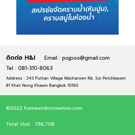
ติดต่อ H&I
Email : pojpoo@gmail.com
Tel : 081-310-8063
Address : 243 Puttan Village Macharoen Rd, Soi Petchkasem
81 Khet Nong Khaem Bangkok 10160
©2022 homeandinnovation.com
Total Visit :
786,708