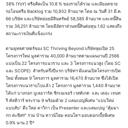
38% (YoY) หรือคิดเป็น 10.8 % ของรายได้รวม และมียอดขาย
รอโอนหรือ Backlog รวม 10,932 ล้านบาท โดย ณ วันที่ 31 มี.ค.
66 บริษัท และบริษัทย่อยมีสินทรัพย์ 58,585 ล้านบาท และหนี้สิน
รวม 36,251 ล้านบาท โดยมีอัตราส่วนหนี้สินต่อทุน 1.62 แสดงถึง
สถานะการเงินที่แข็งแกร่ง
ตามยุทธศาสตร์ของ SC Thriving Beyond บริษัทลุยเปิด 25
โครงการใหม่ มูลค่ารวม 40,000 ล้านบาทตามแผนงานปี 2566
แบ่งเป็น 22 โครงการแนวราบ และ 3 โครงการแนวสูง (โดย SC
และ SCOPE) สำหรับครึ่งปีแรก บริษัทฯ มีแผนเปิดโครงการเปิด
ใหม่ ทั้งหมด 9 โครงการ มูลค่ารวม 16,470 ล้านบาท ซึ่งได้เปิด
โครงการแนวราบไปแล้ว 2 โครงการ มูลค่ารวม 1,440 ล้านบาท
ได้แก่ บางกอก บูเลอวาร์ด ซิกเนเจอร์ เวสต์เกต และ เดอะ เจนท
ริ คัลทิวาร์ พระราม 9 พร้อมด้วย 2 แคมเปญพิเศษ “แบบใหม่
แบบสับ” ดึง ใหม่ ดาวิกา เป็น Presenter และแคมเปญ “คุ้มมา
กก ค่ะซิส!!” รวม บ้าน ทาวน์โฮม คอนโดฯ มอบดอกเบี้ยพิเศษ
0.9% นาน 2 ปี*