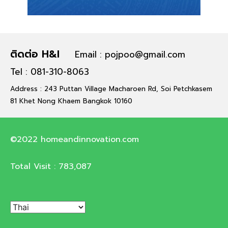
ติดต่อ H&I
Email : pojpoo@gmail.com
Tel : 081-310-8063
Address : 243 Puttan Village Macharoen Rd, Soi Petchkasem
81 Khet Nong Khaem Bangkok 10160
©2022 homeandinnovation.com
Total Visit :
783,087