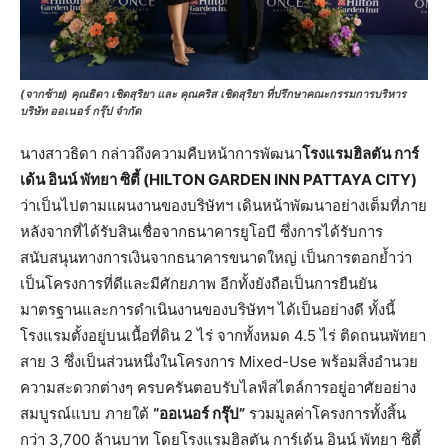
(จากซ้าย) คุณธิดา เชิดสุริยา และ คุณคริส เชิดสุริยา ที่ปรึกษาคณะกรรมการบริหาร
บริษัท ออเนอร์ กรุ๊ป จำกัด
นางสาวธิดา กล่าวถึงความคืบหน้าการพัฒนา
โรงแรมฮิลตัน การ์
เด้น อินน์ พัทยา ซิตี้ (HILTON GARDEN INN PATTAYA CITY)
ว่าเป็นไปตามแผนงานของบริษัทฯ เดินหน้าพัฒนาอย่างเต็มที่ภาย
หลังจากที่ได้รับสินเชื่อจากธนาคารยูโอบี ซึ่งการได้รับการ
สนับสนุนทางการเงินจากธนาคารขนาดใหญ่ เป็นการตอกย้ำว่า
เป็นโครงการที่ดีและมีศักยภาพ อีกทั้งยังถือเป็นการยืนยัน
มาตรฐานและการดำเนินงานของบริษัทฯ ได้เป็นอย่างดี ทั้งนี้
โรงแรมตั้งอยู่บนเนื้อที่ดิน 2 ไร่ จากทั้งหมด 4.5 ไร่ ติดถนนพัทยา
สาย 3 ซึ่งเป็นส่วนหนึ่งในโครงการ Mixed-Use พร้อมสิ่งอำนวย
ความสะดวกต่างๆ ครบครันตอบรับไลฟ์สไตล์การอยู่อาศัยอย่าง
สมบูรณ์แบบ ภายใต้
“ออเนอร์ กรุ๊ป”
รวมมูลค่าโครงการทั้งสิ้น
กว่า 3,700 ล้านบาท โดยโรงแรมฮิลตัน การ์เด้น อินน์ พัทยา ซิตี้