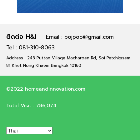
ติดต่อ H&I
Email : pojpoo@gmail.com
Tel : 081-310-8063
Address : 243 Puttan Village Macharoen Rd, Soi Petchkasem
81 Khet Nong Khaem Bangkok 10160
©2022 homeandinnovation.com
Total Visit :
786,074