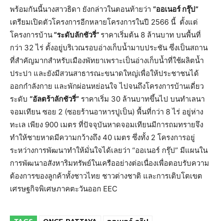
พร้อมกันนี้นางสาวธิดา ยังกล่าวในตอนท้ายว่า
“ออเนอร์ กรุ๊ป”
เตรียมเปิดตัวโครงการอีกหลายโครงการในปี 2566 นี้ ตั้งแต่
โครงการบ้าน
“ระดับลักชัวรี่”
ราคาเริ่มต้น 8 ล้านบาท บนพื้นที่
กว่า 32 ไร่ ตั้งอยู่บริเวณรอบอ่างเก็บน้ำมาบประชัน ซึ่งเป็นสถาน
ที่สำคัญมากสำหรับเมืองพัทยาเพราะเป็นอ่างเก็บน้ำที่ใช้ผลิตน้ำ
ประปา และยังมีสวนสาธารณะขนาดใหญ่เพื่อให้ประชาชนได้
ออกกำลังกาย และพักผ่อนหย่อนใจ ไปจนถึงโครงการบ้านเดี่ยว
ระดับ
“อัลตร้าลักชัวรี่”
ราคาเริ่ม 30 ล้านบาทขึ้นไป บนทำเลนา
จอมเทียน ซอย 2 (ซอยร้านอาหารปูเป็น) พื้นที่กว่า 8 ไร่ อยู่ห่าง
ทะเล เพียง 900 เมตร ที่ปัจจุบันหาดจอมเทียนมีการถมทรายจึง
ทำให้ชายหาดมีความกว้างถึง 40 เมตร ซึ่งทั้ง 2 โครงการอยู่
ระหว่างการพัฒนาทำให้มั่นใจได้เลยว่า “ออเนอร์ กรุ๊ป” มีแผนใน
การพัฒนาอสังหาริมทรัพย์ในเครืออย่างต่อเนื่องเพื่อตอบรับความ
ต้องการของลูกค้าทั้งชาวไทย ชาวต่างชาติ และการเติบโตเขต
เศรษฐกิจพิเศษภาคตะวันออก EEC