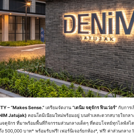
UNITY – “Makes Sense.”
เตรียมจัดงาน
“เดนิม จตุจักร ฟินเว่อร์”
กับการเป
ENIM Jatujak)
คอนโดมิเนียมใหม่พร้อมอยู่ บนทำเลสะดวกสบายใจกลางจ
ุจักร ที่มาพร้อมพื้นที่กิจกรรมส่วนกลางเด็ดๆ ที่ตอบโจทย์ทุกไลฟ์สไ
00,000 บาท* พร้อมรับฟรี! เฟอร์นิเจอร์ยกห้อง*, ฟรี! ค่าส่วนกลาง 1 ปี