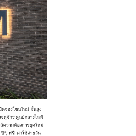
ิดจองโซนใหม่ ชั้นสูง
ตุจักร ศูนย์กลางไลฟ์
ตล์ความต้องการยุคใหม่
*, ฟรี! ค่าใช้จ่ายวัน