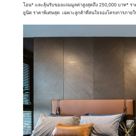
โอน* และลุ้นรับของแถมมูลค่าสูงสุดถึง 250,000 บาท* รา
ยูนิต ราคาพิเศษสุด เฉพาะลูกค้าที่สนใจจองโครงการภายในงาน