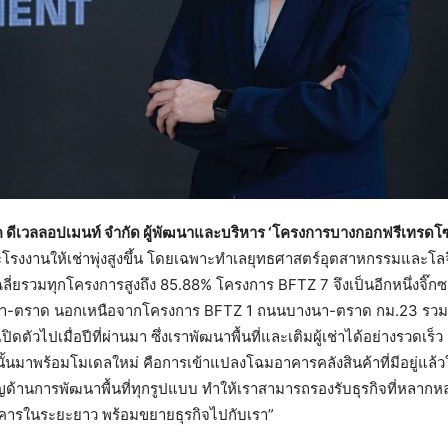
พค ดีเวลลอปเมนท์ จำกัด ผู้พัฒนาและบริหาร ‘โครงการบางกอกฟรีเทรดโ
ะโรงงานให้เช่าพุ่งสูงขึ้น โดยเฉพาะทำเลยุทธศาสตร์อุตสาหกรรมและโลจ
ลี่ยรวมทุกโครงการสูงถึง 85.88% โครงการ BFTZ 7 จึงเป็นอีกหนึ่งจิ๊กซอ
นา-ตราด นอกเหนือจากโครงการ BFTZ 1 ถนนบางนา-ตราด กม.23 รวม
ตัวไปเมื่อปีที่ผ่านมา ซึ่งเราพัฒนาพื้นที่และเติมผู้เช่าได้อย่างรวดเ
 นั้นมาพร้อมโมเดลใหม่ คือการเข้าแปลงโฉมอาคารคลังสินค้าที่มีอยู่แล
าญด้านการพัฒนาพื้นที่ทุกรูปแบบ ทำให้เราสามารถรองรับธุรกิจที่หลาก
งานอาคารในระยะยาว พร้อมขยายธุรกิจไปกับเรา”