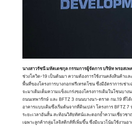
นางสาวรัชนี มหัตเดชกุล กรรมการผู้จัดการ บริษัท พรอสเ
ช่วงโควิด-19 เป็นต้นมา ความต้องการใช้งานคลังสินค้าแล
พื้นที่ของโครงการบางกอกฟรีเทรดโซน ซึ่งมีอัตราการเช่าเฉ
จะมาเติมเต็มความแข็งแกร่งของโครงการเดิมในโซนบาง
ถนนเทพารักษ์ และ BFTZ 3 ถนนบางนา-ตราด กม.19 ที่ได้เปิด
อาคารแบบเดิมซึ่งเริ่มต้นจากที่ดินเปล่า โครงการ BFTZ 7
ระยะเวลาอันสั้น สะท้อนวิสัยทัศน์และตอกย้ำความเชี่ยวช
เฉพาะลูกค้ากลุ่มโลจิสติกส์ที่เพิ่มขึ้น ซึ่งมีแนวโน้มใช้